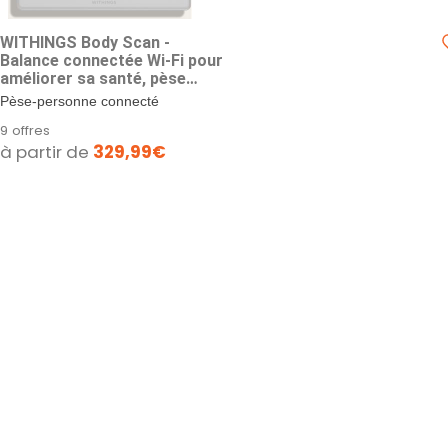
WITHINGS Body Scan -
Balance connectée Wi-Fi pour
améliorer sa santé, pèse
personne, analyse de
Pèse-personne connecté
composition corporelle,
WITHINGS Body Scan Blanche
9 offres
masse graisseuse,
Découvrez une...
à partir de
329,99€
musculaire, hydrique,
Électrocardiogramme, Blanc