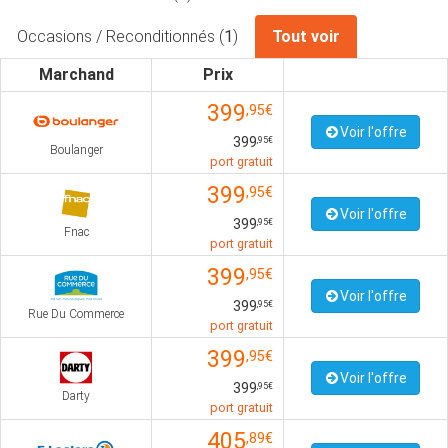
Occasions / Reconditionnés (
1
)
Tout voir
Marchand
Prix
399
,95€
Voir l'offre
399
,95€
Boulanger
port gratuit
399
,95€
Voir l'offre
399
,95€
Fnac
port gratuit
399
,95€
Voir l'offre
399
,95€
Rue Du Commerce
port gratuit
399
,95€
Voir l'offre
399
,95€
Darty
port gratuit
405
,89€