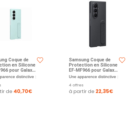
ng Coque de
Samsung Coque de
ction en Silicone
Protection en Silicone
966 pour Galaxy
EF-MF966 pour Galaxy
d7, avec Support
Z Fold7, avec Support
arence distinctive :
Une apparence distinctive :
oigt, Antichoc,
pour Doigt, Antichoc,
e en silicone assure
la coque en silicone assure
s
4 offres
t adhérente,
Fine et adhérente,
se en...
une prise en...
tir de
40,70€
à partir de
22,35€
he
Noire