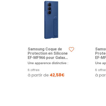
Samsung Coque de
Samsu
Protection en Silicone
Prote
EF-MF966 pour Galaxy
EF-MF
Z Fold7, avec Support
Z Fol
Une apparence distinctive :
Une app
pour Doigt, Antichoc,
pour D
la coque en silicone assure
la coqu
6 offres
6 offre
Fine et adhérente,
Fine e
une prise en...
une pri
à partir de
42,58€
à par
Bleue
Ment