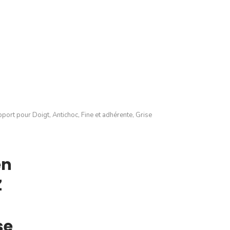
rt pour Doigt, Antichoc, Fine et adhérente, Grise
en
Z
se