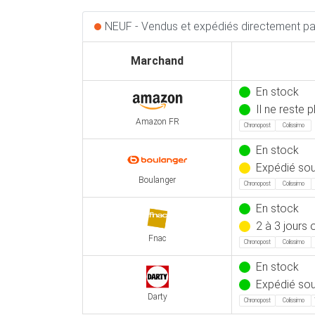
NEUF - Vendus et expédiés directement par
Marchand
En stock
Il ne reste 
Amazon FR
Chronopost
Colissimo
En stock
Expédié sous
Boulanger
Chronopost
Colissimo
En stock
2 à 3 jours 
Fnac
Chronopost
Colissimo
En stock
Expédié sou
Darty
Chronopost
Colissimo