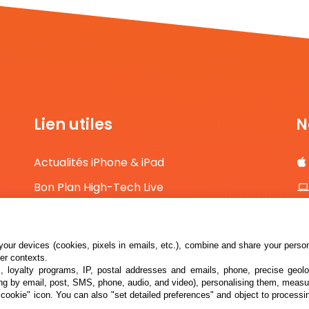
Lien utiles
N
Actualités iPhone & iPad
Bon Plan High-Tech Live
Comparateur de prix High-Tech
Contact
our devices (cookies, pixels in emails, etc.), combine and share your persona
her contexts.
s, loyalty programs, IP, postal addresses and emails, phone, precise geolo
ng by email, post, SMS, phone, audio, and video), personalising them, measu
"cookie" icon
. You can also "set detailed preferences" and object to processin