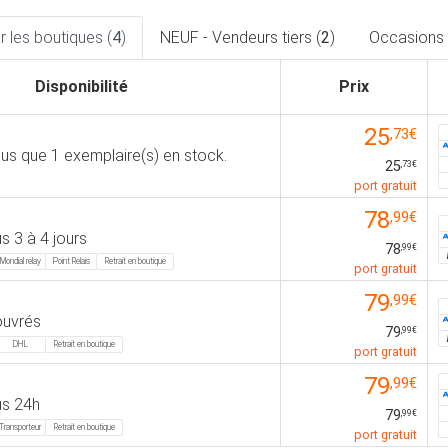
 les boutiques (
4
)
NEUF - Vendeurs tiers (
2
)
Occasions 
Disponibilité
Prix
25
,73€
plus que 1 exemplaire(s) en stock.
25
,73€
port gratuit
78
,99€
 3 à 4 jours
78
,99€
Mondial relay
Point Relais
Retrait en boutique
port gratuit
79
,99€
ouvrés
79
,99€
DHL
Retrait en boutique
port gratuit
79
,99€
s 24h
79
,99€
Transporteur
Retrait en boutique
port gratuit