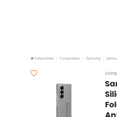
KultureGeek
Comparateur
Samsung
Samsun
Compa
Sa
Si
Fo
Ant