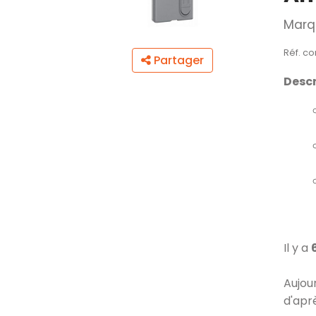
Marq
Réf. c
Partager
Descr
Il y a
Aujou
d'apr