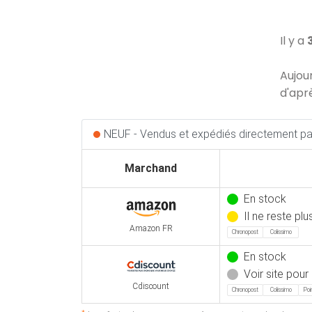
Il y a
Aujou
d'apr
NEUF - Vendus et expédiés directement par
Marchand
En stock
Il ne reste pl
Amazon FR
Chronopost
Colissimo
En stock
Voir site pour 
Cdiscount
Chronopost
Colissimo
Poin