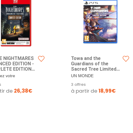
LE NIGHTMARES
Towa and the
CED EDITION -
Guardians of the
LETE EDITION
Sacred Tree Limited
CH 2)
Edition (PS5)
ez votre
UN MONDE
nnement Vous vous
MERVEILLEUX REMPLI
s
3 offres
ez dans une pièce...
DE DANGERS Incarnez
tir de
26,38€
à partir de
18,99€
Towa et ses compagnons...