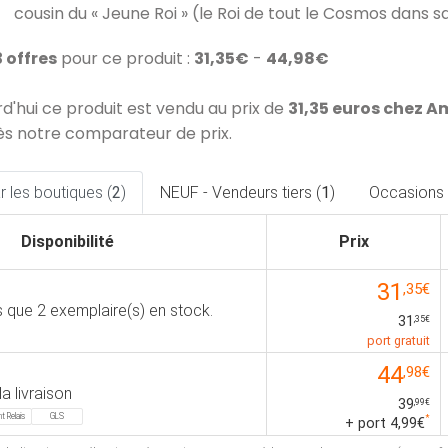
cousin du « Jeune Roi » (le Roi de tout le Cosmos dans s
3 offres
pour ce produit :
31,35€
-
44,98€
rd'hui ce produit est vendu au prix de
31,35 euros chez 
ès notre comparateur de prix.
 les boutiques (
2
)
NEUF - Vendeurs tiers (
1
)
Occasions 
Disponibilité
Prix
31
,35€
us que 2 exemplaire(s) en stock.
31
,35€
port gratuit
44
,98€
la livraison
39
,99€
t Relais
GLS
*
+ port 4,99€