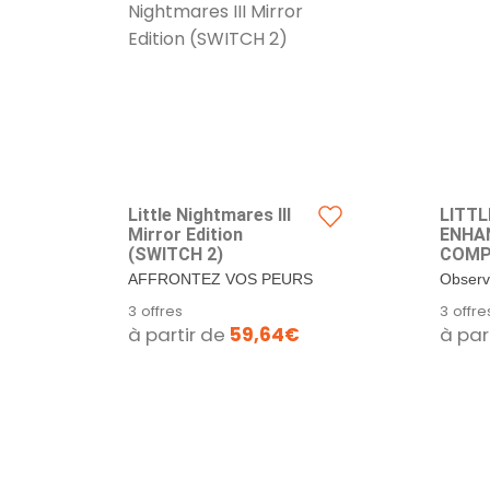
Little Nightmares III
LITT
Mirror Edition
ENHAN
(SWITCH 2)
COMP
(SWIT
AFFRONTEZ VOS PEURS
Observ
D’ENFANT ENSEMBLE
enviro
3 offres
3 offre
Choisissez entre deux...
réveill
à partir de
59,64€
à par