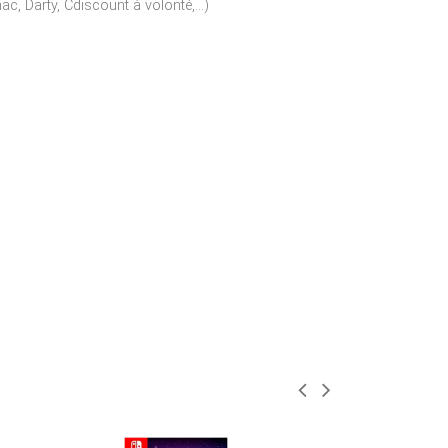
c, Darty, Cdiscount à volonté,...)