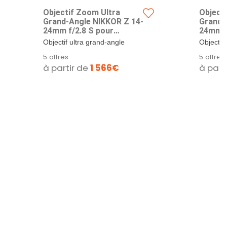
Objectif Zoom Ultra
Object
Grand-Angle NIKKOR Z 14-
Grand-
24mm f/2.8 S pour
24mm f
Hybride Nikon Z
Hybrid
Objectif ultra grand-angle
Objectif
professionnel f/2.8. La large
professio
5 offres
5 offres
monture Z et...
monture 
à partir de
1 566€
à part