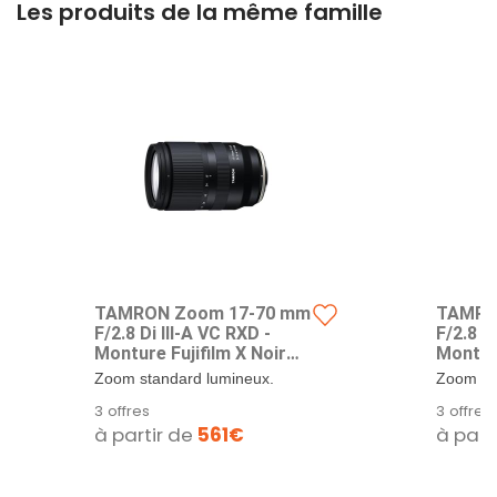
Les produits de la même famille
TAMRON Zoom 17-70 mm
TAMRO
F/2.8 Di III-A VC RXD -
F/2.8 D
Monture Fujifilm X Noir
Monture
B070X
B070X
Zoom standard lumineux.
Zoom st
Ouverture constante F/2,8.
Ouvertur
3 offres
3 offres
Stabilisateur...
Stabilisa
à partir de
561€
à part