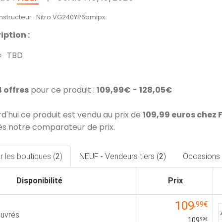
onstructeur : Nitro VG240YP6bmipx
iption :
TBD
4 offres
pour ce produit :
109,99€
-
128,05€
rd'hui ce produit est vendu au prix de
109,99 euros chez 
ès notre comparateur de prix.
 les boutiques (
2
)
NEUF - Vendeurs tiers (
2
)
Occasions 
Disponibilité
Prix
109
,99€
ouvrés
109
,99€