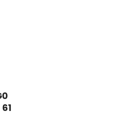
G0
 61