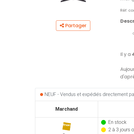
Réf. c
Descr
Partager
Il y a
Aujou
d'apr
NEUF - Vendus et expédiés directement par
Marchand
En stock
2 à 3 jours 