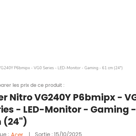
 VG240Y P6bmipx - VG0 Series - LED-Monitor - Gaming - 61 cm (24")
rer les prix de ce produit :
er Nitro VG240Y P6bmipx - V
ries - LED-Monitor - Gaming -
 (24")
ue :
|
Sortie : 15/10/2025
Acer