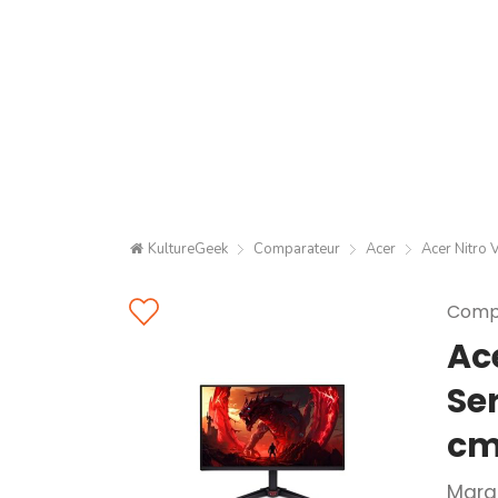
KultureGeek
Comparateur
Acer
Acer Nitro
Compa
Ac
Se
cm
Marq