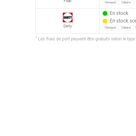
Fnac
Chronopost
Colissimo
En stock
En stock so
Darty
Chronopost
Colissimo
*
Les frais de port peuvent être gratuits selon le typ