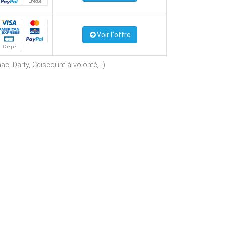
Chèque
Voir l'offre
Chèque
c, Darty, Cdiscount à volonté,...)