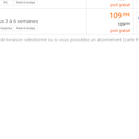
DHL
Retrait en boutique
port gratuit
109
,99€
us 3 à 6 semaines
109
,99€
Transporteur
Retrait en boutique
port gratuit
e de livraison sélectionné ou si vous possédez un abonnement (carte fna