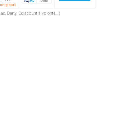
Chèque
ort gratuit
c, Darty, Cdiscount à volonté,...)