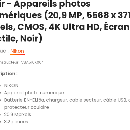
ir - Appareils photos
mériques (20,9 MP, 5568 x 37
xels, CMOS, 4K Ultra HD, Écran
tile, Noir)
ue :
Nikon
nstructeur : VBA510K004
iption :
NIKON
Appareil photo numérique
Batterie EN-EL15a, chargeur, cable secteur, câble USB, œ
protecteur oculaire
20.9 Mpixels
3,2 pouces