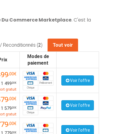
ue Du Commerce Marketplace
. C'est la
/ Reconditionnés (
2
)
Tout voir
Modes de
Prix
paiement
499
,00€
Voir l'offre
1 499
Prélèvement
,00€
Chèque
ort gratuit
579
,00€
Voir l'offre
1 579
,00€
Chèque
ort gratuit
779
,00€
Voir l'offre
1 779
,00€