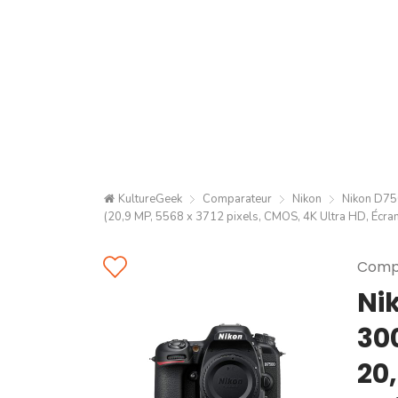
KultureGeek
Comparateur
Nikon
Nikon D75
(20,9 MP, 5568 x 3712 pixels, CMOS, 4K Ultra HD, Écran t
Compa
Ni
30
20