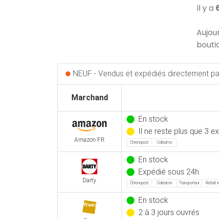
Il y a
Aujou
bouti
NEUF - Vendus et expédiés directement par
Marchand
En stock
Il ne reste plus que 3 e
Amazon FR
Chronopost
Colissimo
En stock
Expédié sous 24h
Darty
Chronopost
Colissimo
Transporteur
Retrait 
En stock
2 à 3 jours ouvrés