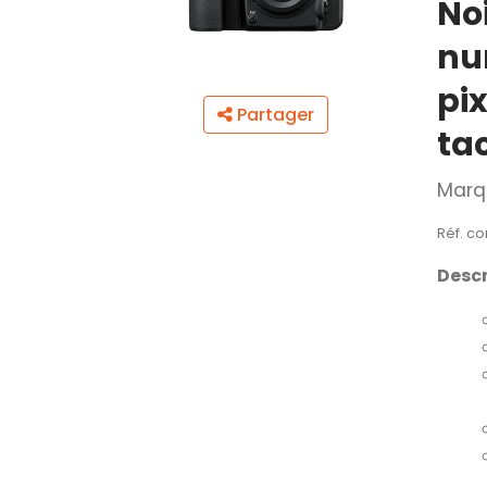
No
nu
pi
Partager
tac
Marq
Réf. co
Descr