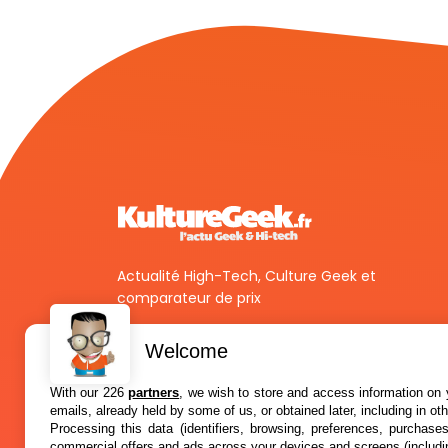
Actualité High-Tech, Culture Geek et
comparateur de prix
Welcome
With our 226
partners
, we wish to store and access information on y
emails, already held by some of us, or obtained later, including in ot
Processing this data (identifiers, browsing, preferences, purchase
commercial offers and ads across your devices and screens (includi