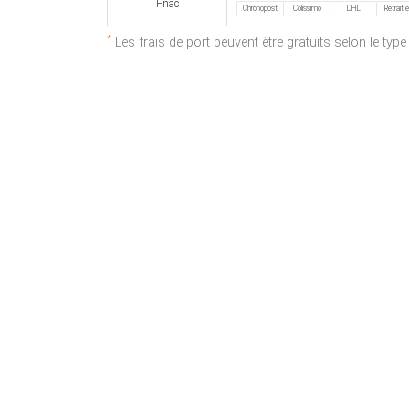
Fnac
Chronopost
Colissimo
DHL
Retrait 
*
Les frais de port peuvent être gratuits selon le typ