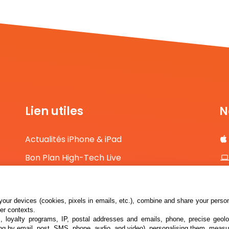
Lien utiles
N
Actualités iPhone & iPad
Bon Plan High-Tech Live
Comparateur de prix High-Tech
Contact
our devices (cookies, pixels in emails, etc.), combine and share your persona
her contexts.
s, loyalty programs, IP, postal addresses and emails, phone, precise geolo
ng by email, post, SMS, phone, audio, and video), personalising them, measu