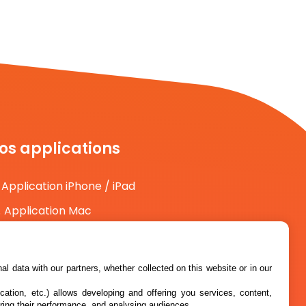
os applications
Application iPhone / iPad
Application Mac
Application Android
l data with our partners, whether collected on this website or in our
cation, etc.) allows developing and offering you services, content,
ring their performance, and analysing audiences.