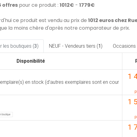
6 offres
pour ce produit :
1012€
-
1779€
rd'hui ce produit est vendu au prix de
1012 euros chez R
que la moins chère d'après notre comparateur de prix.
 les boutiques (
3
)
NEUF - Vendeurs tiers (
1
)
Occasions 
Disponibilité
1 
xemplaire(s) en stock (d'autres exemplaires sont en cour
p
1 
en boutique
p
1 