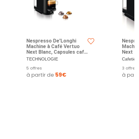
Nespresso De'Longhi
Nespre
Machine à Café Vertuo
Machin
Next Blanc, Capsules café
Next N
Vertuo seulement,
café V
TECHNOLOGIE
Cafetièr
Technologie Centrifusion,
Technol
D'EXTRACTIION : Technologie
polyvale
5 offres
3 offres
5 Tailles de Tasses + Kit
5 Taill
d'extraction brevetée...
5 tailles 
à partir de
59€
à part
de Bienvenue, Design
de Bie
Moderne, Arrêt
Modern
Automatique, ENV120.W
Automa