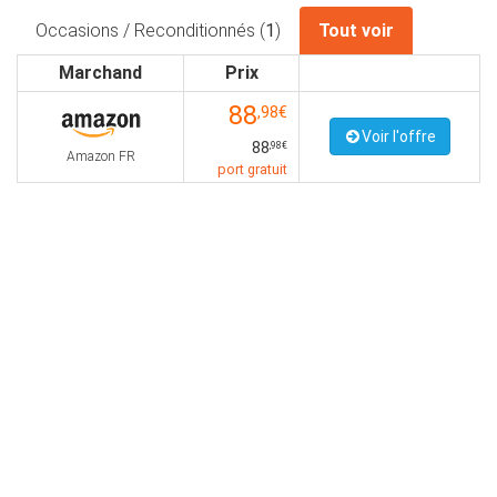
Occasions / Reconditionnés (
1
)
Tout voir
Marchand
Prix
88
,98€
Voir l'offre
88
,98€
Amazon FR
port gratuit