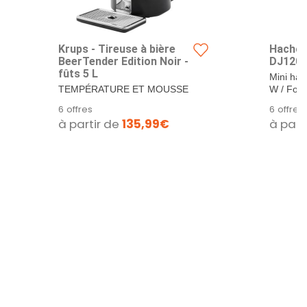
Krups - Tireuse à bière
Hachoi
BeerTender Edition Noir -
DJ120
fûts 5 L
Mini hac
TEMPÉRATURE ET MOUSSE
W / Fonc
PARFAITES : une tireuse à
et couper
6 offres
6 offres
bière conçue pour...
à partir de
135,99€
à part