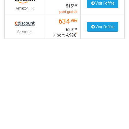
Voir l'offre
515
,86€
Amazon FR
port gratuit
634
,98€
Voir l'offre
629
,99€
Cdiscount
*
+ port 4,99€