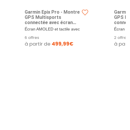
Garmin Epix Pro - Montre
Garmin
GPS Multisports
GPS Mu
connectée avec écran
connec
Amoled – Gray avec
Amoled 
Écran AMOLED et tactile avec
Écran AM
Bracelet Noir – Boîtier 51
Bracele
verre Corning Gorilla. Jusqu’à
verre Co
6 offres
2 offres
mm
42 mm
31...
10...
à partir de
499,99€
à part