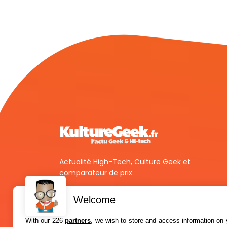
Actualité High-Tech, Culture Geek et
comparateur de prix
Welcome
With our 226
partners
, we wish to store and access information on y