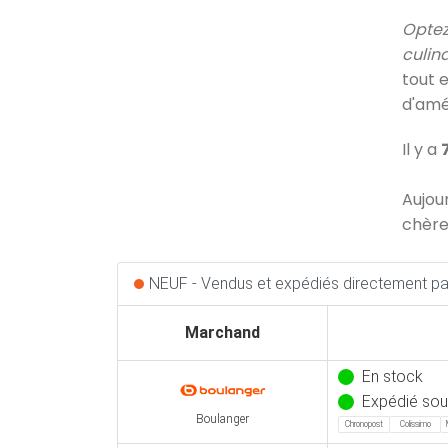
Optez
culina
tout 
d'amé
Il y a
Aujou
chère
NEUF - Vendus et expédiés directement par
Marchand
En stock
Expédié sou
Boulanger
Chronopost
Colissimo