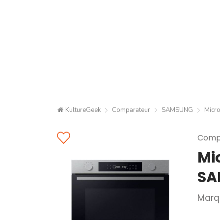
KultureGeek
Comparateur
SAMSUNG
Micr
Compa
Mi
SA
Marq