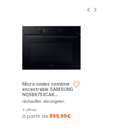
Micro ondes combiné
SAMSUNG G
encastrable SAMSUNG
S7/S8 Note
NQ5B6753CAK
Design fin av
Bespoke
réchauffer, décongeler,
mémo rapide.
grâtiner vos plats, vos
intégré S Pen 
3 offres
3 offres
pizzas et cuisiner...
à partir de
899,99€
à partir d