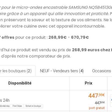
 pour le micro-ondes encastrable SAMSUNG NQ5B4513GBS
ire grâce à un appareil qui allie innovation et praticité.
P
en préservant la saveur et la texture de vos aliments. Ne l
liorer votre cuisine avec cet appareil incontournable.
7 offres
pour ce produit :
268,99€
-
670,79€
rd'hui ce produit est vendu au prix de
268,99 euros chez
 d'après notre comparateur de prix.
 les boutiques (
2
)
NEUF - Vendeurs tiers (
4
)
Occasions 
Disponibilité
Prix
447
,99€
s 24h
447
,99€
Mondial relay
Point Relais
Retrait en boutique
port gratuit