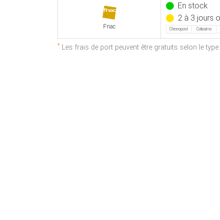
En stock
2 à 3 jours 
Fnac
Chronopost
Colissimo
*
Les frais de port peuvent être gratuits selon le typ