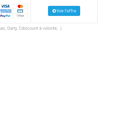
Voir l'offre
Chèque
c, Darty, Cdiscount à volonté,...)