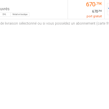
670
,79€
ouvrés
670
,79€
DHL
Retrait en boutique
port gratuit
e de livraison sélectionné ou si vous possédez un abonnement (carte fna