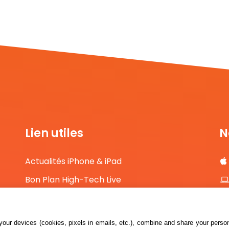
Lien utiles
N
Actualités iPhone & iPad
Bon Plan High-Tech Live
Comparateur de prix High-Tech
Contact
our devices (cookies, pixels in emails, etc.), combine and share your persona