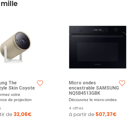
mille
ung The
Micro ondes
tyle Skin Coyote
encastrable SAMSUNG
NQ5B4513GBK
ormez votre
nce de projection
Découvrez le micro-ondes
yle ! Découvrez la...
encastrable SAMSUNG
s
4 offres
NQ5B4513GBK,
tir de
32,06€
à partir de
507,37€
l'appareil...