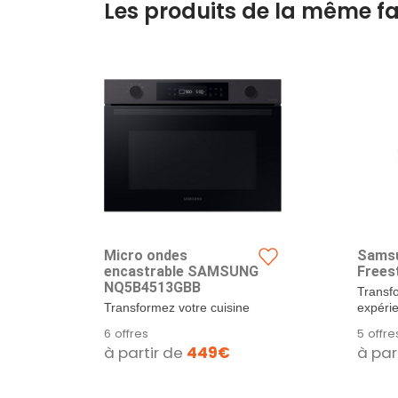
Les produits de la même fa
Micro ondes
Sams
encastrable SAMSUNG
Frees
NQ5B4513GBB
Transf
Transformez votre cuisine
expérie
avec le micro-ondes
avec st
6 offres
5 offre
encastrable SAMSUNG...
à partir de
449€
à par