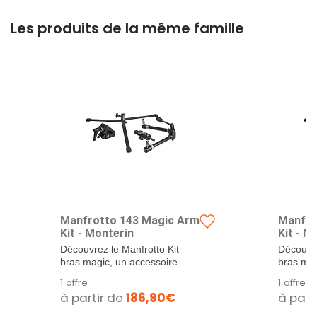
Les produits de la même famille
Manfrotto 143 Magic Arm
Manfro
Kit - Monterin
Kit - M
Découvrez le Manfrotto Kit
Découvre
bras magic, un accessoire
bras mag
indispensable...
indispen
1 offre
1 offre
à partir de
186,90€
à part