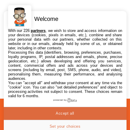
Welcome
Intéressant ? Partagez !
With our 226
partners
, we wish to store and access information on
your devices (cookies, pixels in emails, etc.), combine and share
your personal data with our partners, whether collected on this
website or in our emails, already held by some of us, or obtained
later, including in other contexts.
Processing this data (identifiers, browsing, preferences, purchases,
loyalty programs, IP, postal addresses and emails, phone, precise
geolocation, etc.) allows developing and offering you services,
content, commercial offers and ads across your devices and
screens (including by email, post, SMS, phone, audio, and video),
personalising them, measuring their performance, and analysing
audiences.
You can "accept all" and withdraw your consent at any time via the
"cookie" icon
. You can also "set detailed preferences" and object to
processing activities not subject to consent. These choices remain
valid for 6 months.
powered by
A
Confidentialité
© 2012-2026
Accept all
propos
i2CMedia
Set your choices