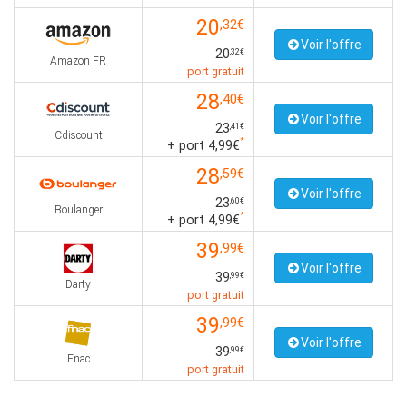
20
,32€
Voir l'offre
20
,32€
Amazon FR
port gratuit
28
,40€
Voir l'offre
23
,41€
Cdiscount
*
+ port 4,99€
28
,59€
Voir l'offre
23
,60€
Boulanger
*
+ port 4,99€
39
,99€
Voir l'offre
39
,99€
Darty
port gratuit
39
,99€
Voir l'offre
39
,99€
Fnac
port gratuit