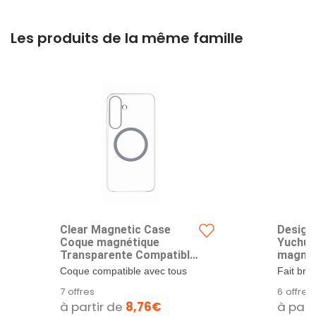
Les produits de la même famille
Clear Magnetic Case
Design
Coque magnétique
Yuchua
Transparente Compatible
magnét
avec la Technologie
Parties
Coque compatible avec tous
Fait bril
Magnetic Power Profile
Fold7 
les accessoires qui utilisent
son desi
7 offres
6 offres
pour Samsung Galaxy
Fixer d
la...
transpar
à partir de
8,76€
à part
S25+
Compat