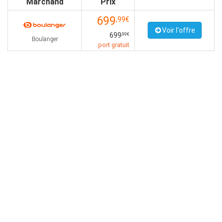
Marchand
Prix
699
,99€
Voir l'offre
699
,99€
Boulanger
port gratuit