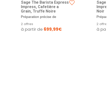
Sage The Barista Express
Sage T
Impress, Cafetière a
Impress
Grain, Truffe Noire
Noir
Préparation précise de
Préparat
l'espresso : Sage Barista
l'espres
2 offres
2 offres
Express Impress...
Express 
à partir de
699,99€
à part