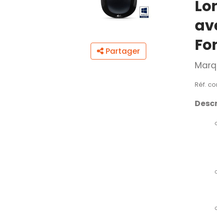
Lo
av
Fo
Partager
Marq
Réf. co
Descr