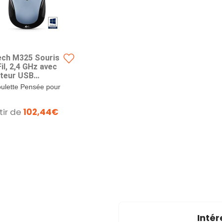
ech M325 Souris
il, 2,4 GHz avec
teur USB
ng, Suivi Optique
ulette Pensée pour
PPP, Batterie
 Adapté à votre
e Durée 18 Mois,
tion du Web,...
tir de
102,44€
tible avec
c/Ordinateur -
lair
Intér