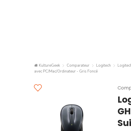
KultureGeek
Comparateur
Logitech
Logitec
avec PC/Mac/Ordinateur - Gris Foncé
Compa
Log
GH
Sui