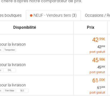
 chère d'après notre comparateur de prix.
les boutiques
NEUF - Vendeurs tiers (
3
)
Occasions / R
Disponibilité
Prix
42
,99€
pour la livraison
42
,99€
mo
Transporteur
port gratuit
45
,98€
pour la livraison
45
,98€
mo
DHL
port gratuit
61
,00€
pour la livraison
61
,00€
mo
Point Relais
GLS
port gratuit