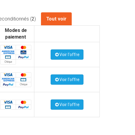
econditionnés (
2
)
Tout voir
Modes de
paiement
Voir l'offre
Chèque
Voir l'offre
Chèque
Voir l'offre