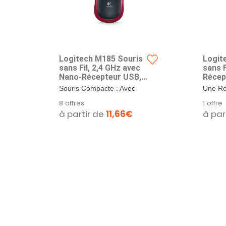
Logitech M185 Souris
Logit
sans Fil, 2,4 GHz avec
sans F
Nano-Récepteur USB,
Récep
Batterie Longue Durée
Unifyi
Souris Compacte : Avec
Une Ro
12 Mois, Suivi Optique
1000 
une forme confortable et
le Web:
8 offres
1 offre
1000 PPP, Ambidextre,
Longu
incurvée, cette...
utilisa
à partir de
11,66€
à par
Compatible avec
Compa
PC/Mac/Portable -
PC/Ma
Rouge
Gris C