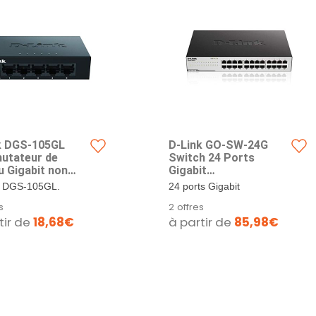
k DGS-105GL
D-Link GO-SW-24G
tateur de
Switch 24 Ports
u Gigabit non
Gigabit
5 ports sans
10/100/1000mbps -
. DGS-105GL.
24 ports Gigabit
ateur, profil bas,
Idéal Partage de
. D-Link.
10/100/1000 Base-T.
s
2 offres
r en métal, Plug-
Connexion et Mise en
Jusqu’à 45 % d’économie...
tir de
18,68€
à partir de
85,98€
ay, 802.3az EEE
Réseau Small/Home
Office