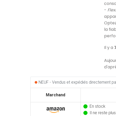
conso
-
Flex
appar
Optez
la fi
perfo
Il y a
Aujou
d'apr
NEUF - Vendus et expédiés directement par
Marchand
En stock
Il ne reste plu