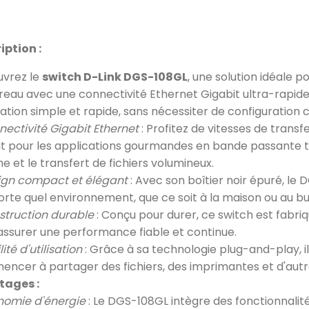
iption :
vrez le
switch D-Link DGS-108GL
, une solution idéale 
reau avec une connectivité Ethernet Gigabit ultra-rapide
llation simple et rapide, sans nécessiter de configuration
ectivité Gigabit Ethernet
: Profitez de vitesses de transf
it pour les applications gourmandes en bande passante tel
ne et le transfert de fichiers volumineux.
ign compact et élégant
: Avec son boîtier noir épuré, le
orte quel environnement, que ce soit à la maison ou au b
struction durable
: Conçu pour durer, ce switch est fabri
assurer une performance fiable et continue.
lité d'utilisation
: Grâce à sa technologie plug-and-play, il
ncer à partager des fichiers, des imprimantes et d'autr
tages :
nomie d'énergie
: Le DGS-108GL intègre des fonctionnalité