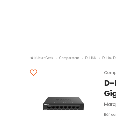
KultureGeek
Comparateur
D-LINK
D-Link D
Compa
D-
Gig
Marq
Réf. co