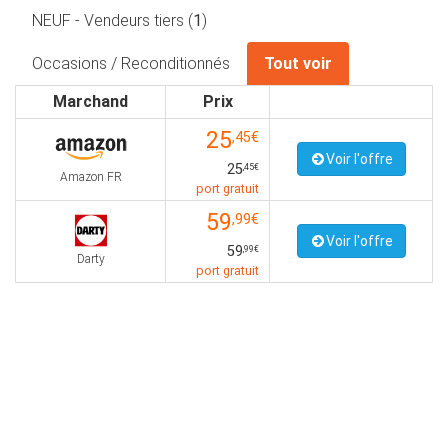
NEUF - Vendeurs tiers (
1
)
Occasions / Reconditionnés
Tout voir
Marchand
Prix
25
,45€
Voir l'offre
25
,45€
Amazon FR
port gratuit
59
,99€
Voir l'offre
59
,99€
Darty
port gratuit