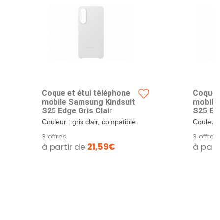
Coque et étui téléphone
Coque e
mobile Samsung Kindsuit
mobile
S25 Edge Gris Clair
S25 Edg
Couleur : gris clair, compatible
Couleur :
avec Galaxy S25 Edge. Coque
avec Ga
3 offres
3 offres
arrière...
arrière...
à partir de
21,59€
à part