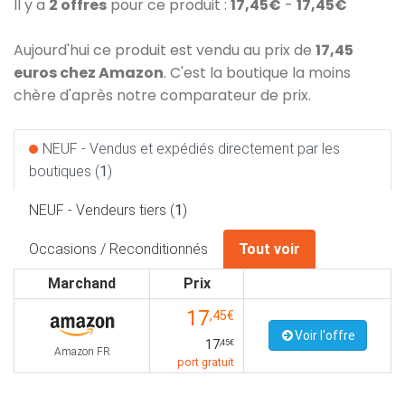
Il y a
2 offres
pour ce produit :
17,45€
-
17,45€
Aujourd'hui ce produit est vendu au prix de
17,45
euros chez Amazon
. C'est la boutique la moins
chère d'après notre comparateur de prix.
NEUF - Vendus et expédiés directement par les
boutiques (
1
)
NEUF - Vendeurs tiers (
1
)
Occasions / Reconditionnés
Tout voir
Marchand
Prix
17
,45€
Voir l'offre
17
,45€
Amazon FR
port gratuit