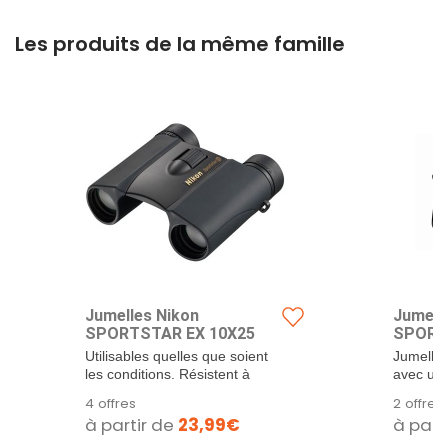
Les produits de la même famille
Jumelles Nikon
Jumell
SPORTSTAR EX 10X25
SPORST
Utilisables quelles que soient
Jumelles
les conditions. Résistent à
avec un 
une...
Grossiss
4 offres
2 offres
à partir de
23,99€
à part