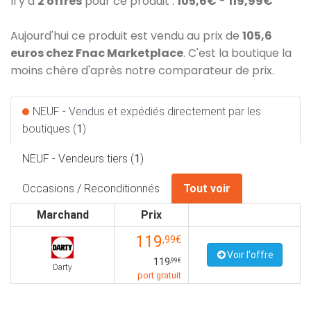
Il y a
2 offres
pour ce produit :
105,6€
-
119,99€
Aujourd'hui ce produit est vendu au prix de
105,6
euros chez Fnac Marketplace
. C'est la boutique la
moins chère d'après notre comparateur de prix.
NEUF - Vendus et expédiés directement par les
boutiques (
1
)
NEUF - Vendeurs tiers (
1
)
Occasions / Reconditionnés
Tout voir
Marchand
Prix
119
,99€
Voir l'offre
119
,99€
Darty
port gratuit