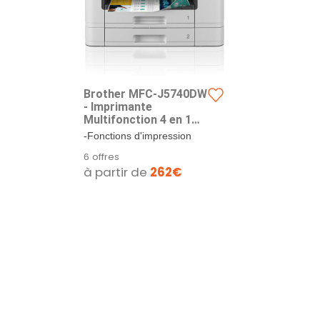
Brother MFC-J5740DW
- Imprimante
Multifonction 4 en 1
(Impression/Copie/Sca
-Fonctions d'impression
n/Fax) - Jet d'encre
(jusqu'au format A3), de
6 offres
Couleur - Bacs de 2 x
copie, de...
à partir de
262€
250 Feuilles -
Impression-
Numérisation-Copie-
Fax - WiFi Direct