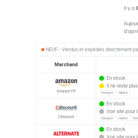
Il y a
Aujou
d'apr
NEUF - Vendus et expédiés directement par
Marchand
En stock
Il ne reste plu
Amazon FR
Chronopost
Colissimo
En stock
Voir site pour l
Cdiscount
Chronopost
Colissimo
Point
En stock
Voir site pour l