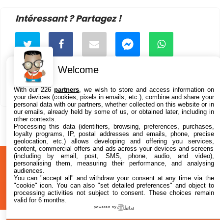
Intéressant ? Partagez !
Welcome
With our 226
partners
, we wish to store and access information on
your devices (cookies, pixels in emails, etc.), combine and share your
personal data with our partners, whether collected on this website or in
our emails, already held by some of us, or obtained later, including in
other contexts.
Processing this data (identifiers, browsing, preferences, purchases,
loyalty programs, IP, postal addresses and emails, phone, precise
geolocation, etc.) allows developing and offering you services,
content, commercial offers and ads across your devices and screens
(including by email, post, SMS, phone, audio, and video),
A
Confidentialité
© 2012-2026
personalising them, measuring their performance, and analysing
audiences.
propos
i2CMedia
You can "accept all" and withdraw your consent at any time via the
"cookie" icon
. You can also "set detailed preferences" and object to
processing activities not subject to consent. These choices remain
valid for 6 months.
powered by