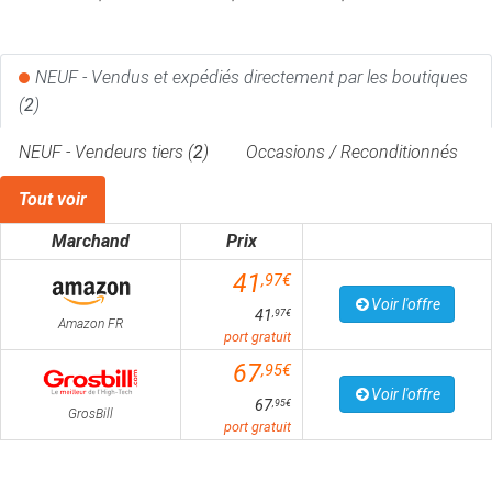
NEUF - Vendus et expédiés directement par les boutiques
(
2
)
NEUF - Vendeurs tiers (
2
)
Occasions / Reconditionnés
Tout voir
Marchand
Prix
41
,97€
Voir l'offre
41
,97€
Amazon FR
port gratuit
67
,95€
Voir l'offre
67
,95€
GrosBill
port gratuit