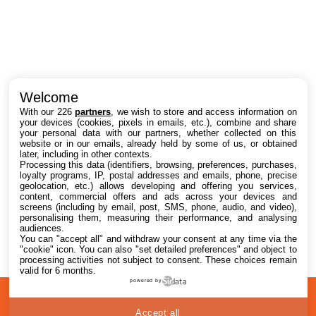
Intéressant ? Partagez !
Welcome
With our 226
partners
, we wish to store and access information on
your devices (cookies, pixels in emails, etc.), combine and share
your personal data with our partners, whether collected on this
website or in our emails, already held by some of us, or obtained
later, including in other contexts.
Processing this data (identifiers, browsing, preferences, purchases,
loyalty programs, IP, postal addresses and emails, phone, precise
geolocation, etc.) allows developing and offering you services,
content, commercial offers and ads across your devices and
screens (including by email, post, SMS, phone, audio, and video),
personalising them, measuring their performance, and analysing
audiences.
You can "accept all" and withdraw your consent at any time via the
"cookie" icon
. You can also "set detailed preferences" and object to
processing activities not subject to consent. These choices remain
valid for 6 months.
powered by
A
Confidentialité
© 2012-2026
Accept all