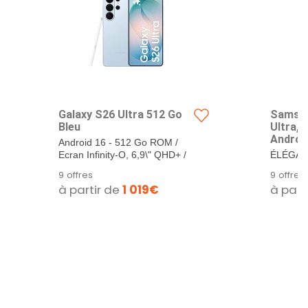
Galaxy S26 Ultra 512 Go
Samsun
Bleu
Ultra,
Android
Android 16 - 512 Go ROM /
256 Go
Ecran Infinity-O, 6,9\" QHD+ /
ÉLÉGAN
Rapide 
Processeur...
9 offres
9 offres
Smartp
à partir de
1 019€
à part
Blanc, 