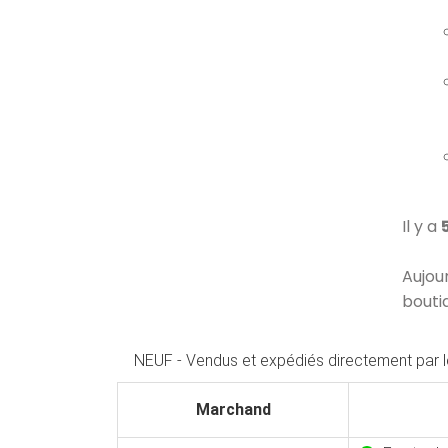
Il y a
Aujou
bouti
NEUF - Vendus et expédiés directement par 
Marchand