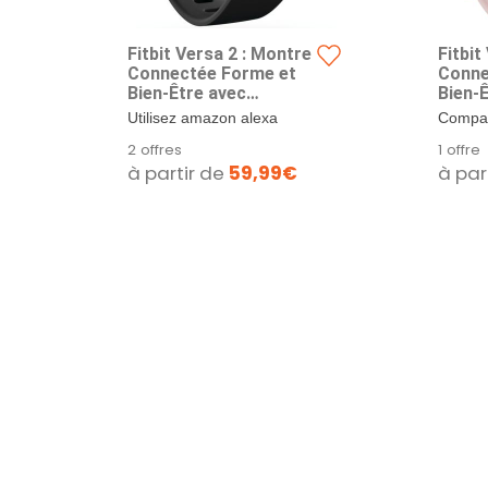
Fitbit Versa 2 : Montre
Fitbit
Connectée Forme et
Conne
Bien-Être avec
Bien-
Contrôle Vocal, Score
Contr
Utilisez amazon alexa
Compat
de Sommeil et
de So
intégré pour suivre
iOS 13 
2 offres
1 offre
Musique, avec Amazon
Musiq
l’actualité, consulter...
Android
à partir de
59,99€
à par
Alexa Intégrée, Noir,
Alexa
Carbone
Pétal