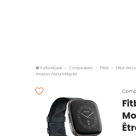
KultureGeek
Comparateur
Fitbit
Fitbit Vers
Amazon Alexa Intégrée
Compa
Fit
Mo
Êt