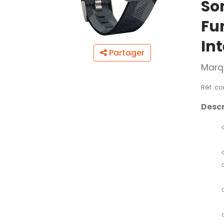
So
Fu
In
Partager
Marq
Réf. co
Descr