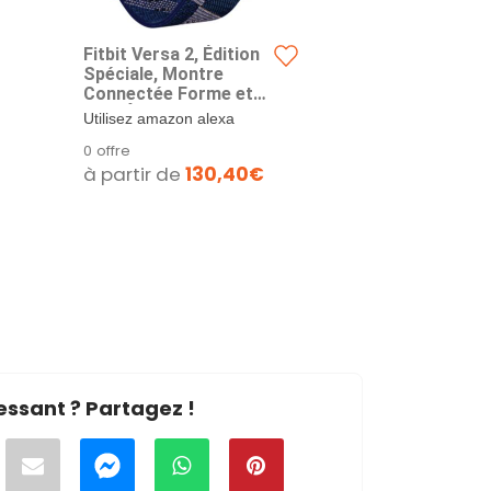
Fitbit Versa 2, Édition
Spéciale, Montre
Connectée Forme et
Bien-Être avec
Utilisez amazon alexa
Contrôle Vocal, Score
intégré pour suivre
0 offre
de Sommeil et
l’actualité, consulter...
à partir de
130,40€
Musique, avec Amazon
Alexa Intégrée, Tissé
Bleu, Marine et Rose
essant ? Partagez !