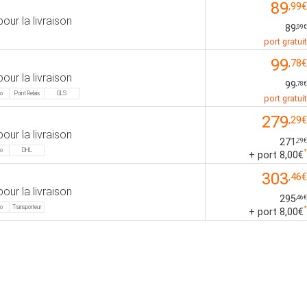
89
,99€
pour la livraison
89
,99€
port gratuit
99
,78€
pour la livraison
99
,78€
mo
Point Relais
GLS
port gratuit
279
,29€
pour la livraison
271
,29€
mo
DHL
*
+ port 8,00€
303
,46€
pour la livraison
295
,46€
mo
Transporteur
*
+ port 8,00€