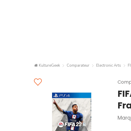
KultureGeek
Comparateur
Electronic Arts
F
Compa
FIF
Fr
Marq