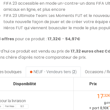
FIFA 23 accessible en mode un-contre-un dans FIFA Ul
amicaux en ligne, et plus encore
FIFA 23 Ultimate Team: Les Moments FUT et le nouveau 
toute nouvelle façon de jouer et de créer votre équipe
Héros FUT qui viennent bousculer le mode le plus popula
3 offres
pour ce produit :
17,32€
-
54,97€
rd'hui ce produit est vendu au prix de
17,32 euros chez 
ins chère d'après notre comparateur de prix.
les boutiques
NEUF - Vendeurs tiers (
2
)
Occasions / R
Disponibilité
Prix
17
,32€
pour la livraison
8
,42€
mo
Point Relais
GLS
*
+ port 8,90€