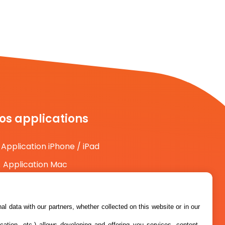
os applications
Application iPhone / iPad
Application Mac
Application Android
l data with our partners, whether collected on this website or in our
cation, etc.) allows developing and offering you services, content,