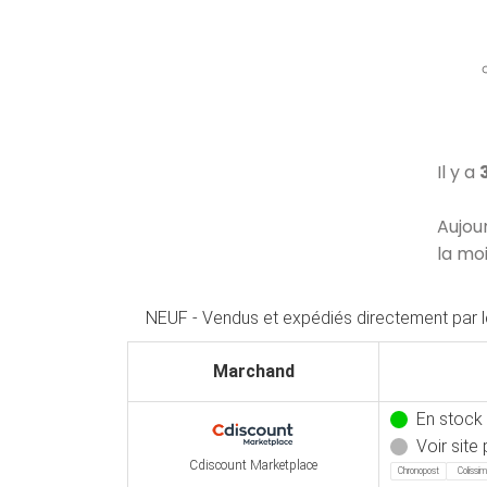
Il y a
Aujou
la mo
NEUF - Vendus et expédiés directement par 
Marchand
En stock
Voir site 
Cdiscount Marketplace
Chronopost
Colissi