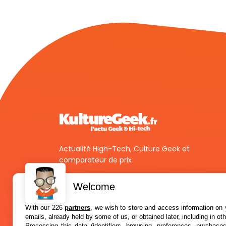
Actualité High-Tech, Culture Geek et
comparateur de prix
Welcome
With our 226
partners
, we wish to store and access information on y
emails, already held by some of us, or obtained later, including in ot
Processing this data (identifiers, browsing, preferences, purchase