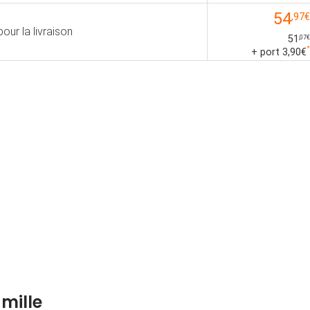
54
,97€
pour la livraison
51
,07€
*
+ port 3,90€
mille