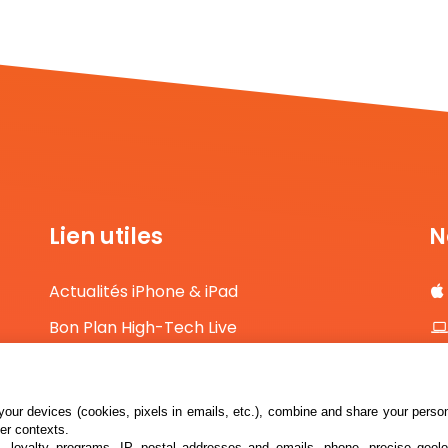
Lien utiles
N
Actualités iPhone & iPad
Bon Plan High-Tech Live
Comparateur de prix High-Tech
Contact
our devices (cookies, pixels in emails, etc.), combine and share your persona
her contexts.
s, loyalty programs, IP, postal addresses and emails, phone, precise geolo