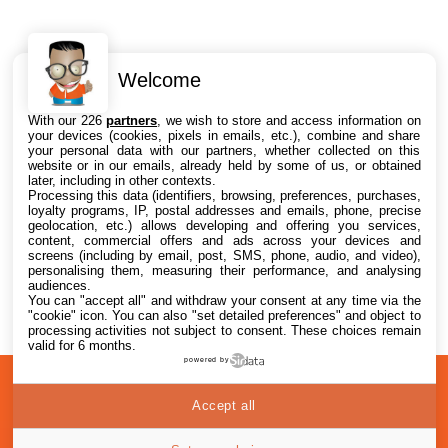
Welcome
Intéressant ? Partagez !
With our 226
partners
, we wish to store and access information on
your devices (cookies, pixels in emails, etc.), combine and share
your personal data with our partners, whether collected on this
website or in our emails, already held by some of us, or obtained
later, including in other contexts.
Processing this data (identifiers, browsing, preferences, purchases,
loyalty programs, IP, postal addresses and emails, phone, precise
geolocation, etc.) allows developing and offering you services,
content, commercial offers and ads across your devices and
screens (including by email, post, SMS, phone, audio, and video),
personalising them, measuring their performance, and analysing
audiences.
You can "accept all" and withdraw your consent at any time via the
"cookie" icon
. You can also "set detailed preferences" and object to
processing activities not subject to consent. These choices remain
valid for 6 months.
powered by
A
Confidentialité
© 2012-2026
Accept all
propos
i2CMedia