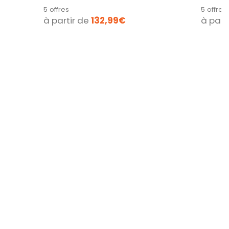
presse-agrumes...
BLANC,.
5 offres
5 offres
à partir de
132,99€
à part