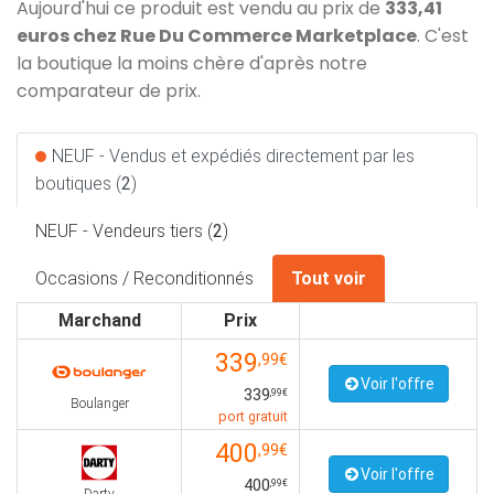
Aujourd'hui ce produit est vendu au prix de
333,41
euros chez Rue Du Commerce Marketplace
. C'est
la boutique la moins chère d'après notre
comparateur de prix.
NEUF - Vendus et expédiés directement par les
boutiques (
2
)
NEUF - Vendeurs tiers (
2
)
Occasions / Reconditionnés
Tout voir
Marchand
Prix
339
,99€
Voir l'offre
339
,99€
Boulanger
port gratuit
400
,99€
Voir l'offre
400
,99€