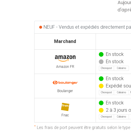
Aujou
d'apr
NEUF - Vendus et expédiés directement par
Marchand
En stock
En stock
Amazon FR
Chronopost
Colissimo
En stock
Expédié sous
Boulanger
Chronopost
Colissimo
En stock
2 à 3 jours 
Fnac
Chronopost
Colissimo
*
Les frais de port peuvent être gratuits selon le typ