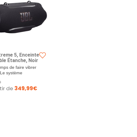
treme 5, Enceinte
ble Étanche, Noir
temps de faire vibrer
: Le système
é du Xtreme...
s
tir de
349,99€