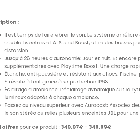
iption :
Il est temps de faire vibrer le son: Le système amélior
double tweeters et AI Sound Boost, offre des basses pu
distorsion.
Jusqu’à 28 heures d’autonomie: Jour et nuit. Et encore p
supplémentaires avec Playtime Boost. Une charge rapid
Étanche, anti‑poussière et résistant aux chocs: Piscine
5 résiste à tout grâce à sa protection IP68.
Éclairage d’ambiance: L’éclairage dynamique suit le r
lumineux adaptés à chaque ambiance.
Passez au niveau supérieur avec Auracast: Associez d
le son stéréo ou reliez plusieurs enceintes JBL pour une
4 offres
pour ce produit :
349,97€
-
349,99€