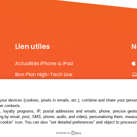
Lien utiles
N
Actualités iPhone & iPad
Bon Plan High-Tech Live
Comparateur de prix High-Tech
Contact
our devices (cookies, pixels in emails, etc.), combine and share your persona
her contexts.
s, loyalty programs, IP, postal addresses and emails, phone, precise geolo
ng by email, post, SMS, phone, audio, and video), personalising them, measu
"cookie" icon
. You can also "set detailed preferences" and object to processin
powered by