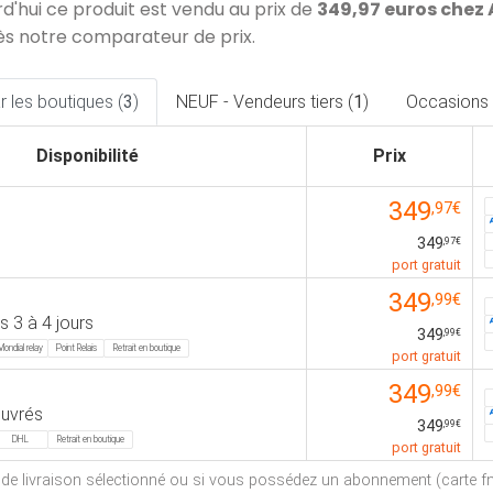
rd'hui ce produit est vendu au prix de
349,97 euros che
ès notre comparateur de prix.
 les boutiques (
3
)
NEUF - Vendeurs tiers (
1
)
Occasions 
Disponibilité
Prix
349
,97€
349
,97€
port gratuit
349
,99€
 3 à 4 jours
349
,99€
Mondial relay
Point Relais
Retrait en boutique
port gratuit
349
,99€
ouvrés
349
,99€
DHL
Retrait en boutique
port gratuit
e de livraison sélectionné ou si vous possédez un abonnement (carte fna