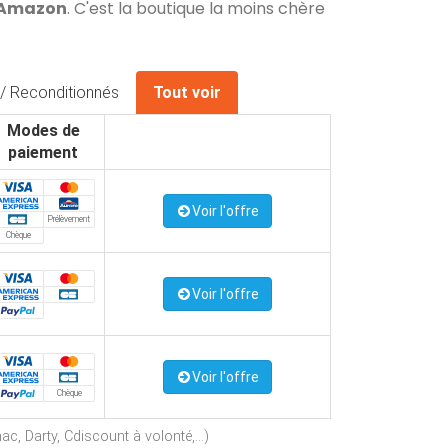
z Amazon
. C'est la boutique la moins chère
/ Reconditionnés
Tout voir
Modes de
paiement
Voir l'offre
Prélèvement
Chèque
Voir l'offre
Voir l'offre
Chèque
c, Darty, Cdiscount à volonté,...)