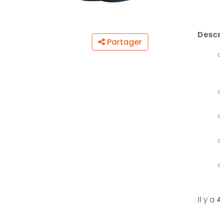
Descr
Partager
Il y a