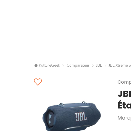
KultureGeek
Comparateur
JBL
JBL Xtreme 5
Compa
JB
Ét
Marq