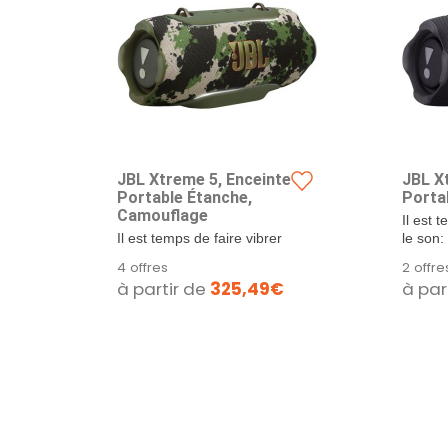
JBL Xtreme 5, Enceinte
JBL X
Portable Étanche,
Porta
Camouflage
Il est 
Il est temps de faire vibrer
le son
le son: Le système
amélior
4 offres
2 offre
amélioré du Xtreme...
à partir de
325,49€
à par