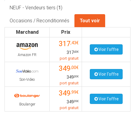
NEUF - Vendeurs tiers (
1
)
Occasions / Reconditionnés
Tout voir
Marchand
Prix
317
,43€
Voir l'offre
317
,43€
Amazon FR
port gratuit
349
,00€
Voir l'offre
349
,00€
Son-Video
port gratuit
349
,99€
Voir l'offre
349
,99€
Boulanger
port gratuit