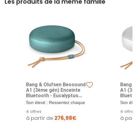
Les produits de la même famille
Bang & Olufsen Beosound
Bang &
A1 (3ème gén) Enceinte
A1 (3è
Bluetooth - Eucalyptus
Blueto
Green
Son élevé : Ressentez chaque
Son éle
battement, chaque basse et
battemen
4 offres
4 offres
chaque...
chaque..
à partir de
276,98€
à part