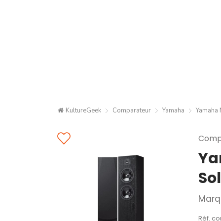
KultureGeek
Comparateur
Yamaha
Yamaha 
Compa
Ya
Sol
Marq
Réf. co