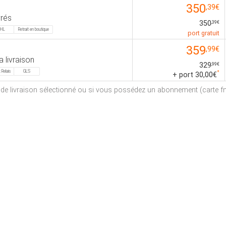
350
,39€
vrés
350
,39€
HL
Retrait en boutique
port gratuit
359
,99€
a livraison
329
,99€
 Relais
GLS
*
+ port 30,00€
e de livraison sélectionné ou si vous possédez un abonnement (carte fna