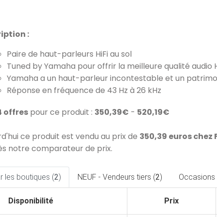
iption :
Paire de haut-parleurs HiFi au sol
Tuned by Yamaha pour offrir la meilleure qualité audio H
Yamaha a un haut-parleur incontestable et un patrimo
Réponse en fréquence de 43 Hz à 26 kHz
4 offres
pour ce produit :
350,39€
-
520,19€
rd'hui ce produit est vendu au prix de
350,39 euros chez
ès notre comparateur de prix.
 les boutiques (
2
)
NEUF - Vendeurs tiers (
2
)
Occasions 
Disponibilité
Prix