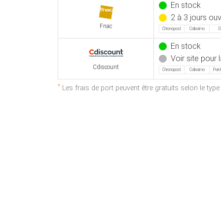
En stock
2 à 3 jours ou
Fnac
Chronopost
Colissimo
D
En stock
Voir site pour l
Cdiscount
Chronopost
Colissimo
Point
*
Les frais de port peuvent être gratuits selon le typ