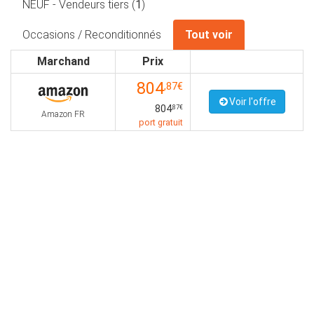
NEUF - Vendeurs tiers (
1
)
Occasions / Reconditionnés
Tout voir
Marchand
Prix
804
,87€
Voir l'offre
804
,87€
Amazon FR
port gratuit