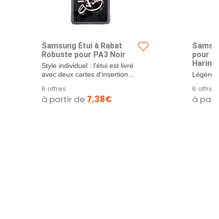
Samsung Étui à Rabat
Samsun
Robuste pour PA3 Noir
pour Ga
Haring
Style individuel : l'étui est livré
NFC Inc
avec deux cartes d'insertion...
Légère et
Case pro
6 offres
6 offres
et...
à partir de
7,38€
à part