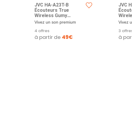
JVC HA-A23T-B
JVC H
Écouteurs True
Écout
Wireless Gumy
Wirel
Premium avec
Premi
Vivez un son premium
Vivez 
Annulation du Bruit,
Annula
comme jamais auparavant
comme 
4 offres
3 offre
Bluetooth 5.4, Mode
Bluet
avec Gumy Premium,...
avec G
à partir de
49€
à par
sonore ambiant, 26
sonor
Heures d'autonomie et
Heure
étui de Charge
étui 
translucide, USB-C,
trans
Noir
Marr