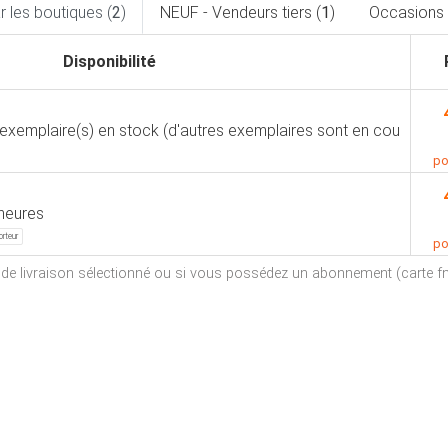
 les boutiques (
2
)
NEUF - Vendeurs tiers (
1
)
Occasions 
Disponibilité
 exemplaire(s) en stock (d'autres exemplaires sont en cou
po
heures
orteur
po
e de livraison sélectionné ou si vous possédez un abonnement (carte fna