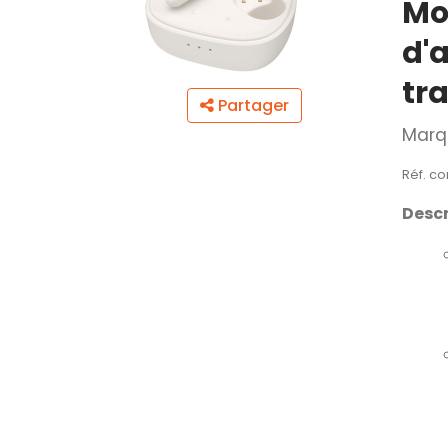
Mo
d'
tr
Partager
Marq
Réf. c
Descr