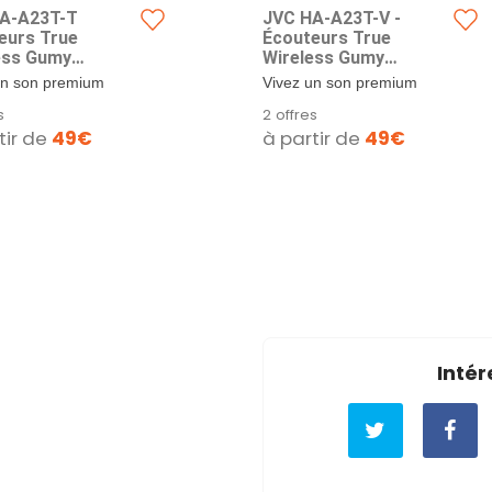
A-A23T-T
JVC HA-A23T-V -
eurs True
Écouteurs True
ess Gumy
Wireless Gumy
um avec
Premium avec
un son premium
Vivez un son premium
tion du Bruit,
Annulation du Bruit,
jamais auparavant
comme jamais auparavant
s
2 offres
ooth 5.4, Mode
Bluetooth 5.4, Mode
umy Premium,...
avec Gumy Premium,...
tir de
49€
à partir de
49€
e ambiant, 26
sonore ambiant, 26
s d'autonomie et
Heures d'autonomie et
de Charge
étui de Charge
lucide, USB-C,
translucide, USB-C,
on
Violet
Intér