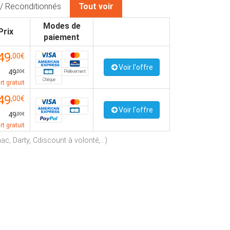
/ Reconditionnés
Tout voir
Modes de
Prix
paiement
49
,00€
Voir l'offre
49
Prélèvement
,00€
Chèque
rt gratuit
49
,00€
Voir l'offre
49
,00€
rt gratuit
c, Darty, Cdiscount à volonté,...)