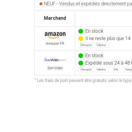
NEUF - Vendus et expédiés directement par
Marchand
En stock
Il ne reste plus que 14
Amazon FR
Chronopost
Colissimo
En stock
Expédié sous 24 à 48 
Son-Video
Chronopost
Colissimo
DHL
Transp
*
Les frais de port peuvent être gratuits selon le typ