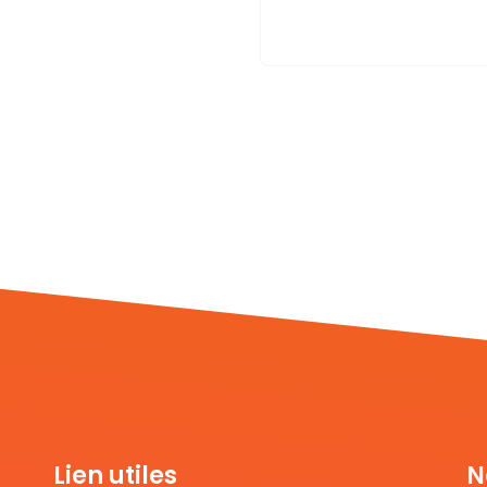
Lien utiles
N