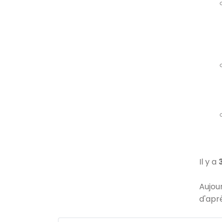
Il y a
Aujou
d'apr