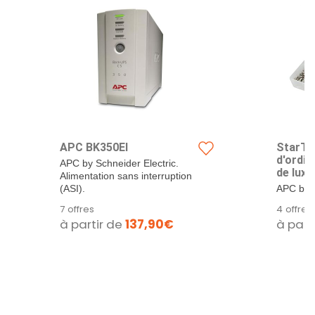
APC BK350EI
StarTe
d'ordin
APC by Schneider Electric.
de luxe
Alimentation sans interruption
entret
(ASI).
APC by S
(PCSC
Alimenta
7 offres
4 offres
(ASI).
à partir de
137,90€
à part