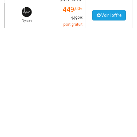
449
,00€
Voir l'offre
449
,00€
Dyson
port gratuit