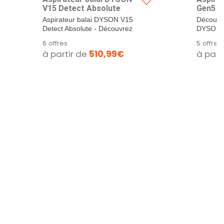
V15 Detect Absolute
Gen5 D
Aspirateur balai DYSON V15
Découvre
Detect Absolute - Découvrez
DYSON Ge
une nouvelle...
6 offres
5 offres
à partir de
510,99€
à part