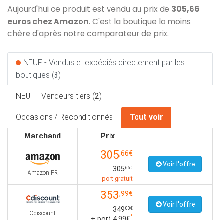
Aujourd'hui ce produit est vendu au prix de
305,66
euros chez Amazon
. C'est la boutique la moins
chère d'après notre comparateur de prix.
NEUF - Vendus et expédiés directement par les
boutiques (
3
)
NEUF - Vendeurs tiers (
2
)
Occasions / Reconditionnés
Tout voir
Marchand
Prix
305
,66€
Voir l'offre
305
,66€
Amazon FR
port gratuit
353
,99€
Voir l'offre
349
,00€
Cdiscount
*
+ port 4,99€