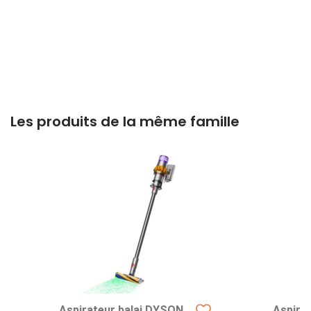
Les produits de la même famille
Aspirateur balai DYSON
Aspira