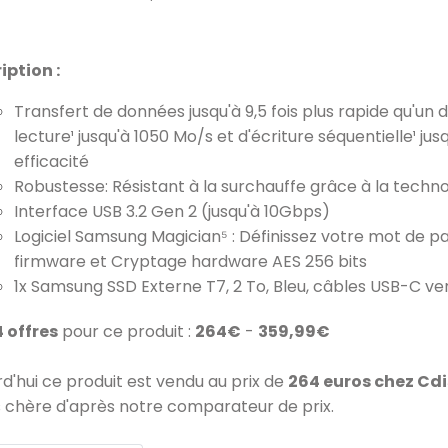
iption :
Transfert de données jusqu'à 9,5 fois plus rapide qu'un 
lecture¹ jusqu'à 1050 Mo/s et d'écriture séquentielle¹ j
efficacité
Robustesse: Résistant à la surchauffe grâce à la tech
Interface USB 3.2 Gen 2 (jusqu'à 10Gbps)
Logiciel Samsung Magician⁵ : Définissez votre mot de pa
firmware et Cryptage hardware AES 256 bits
1x Samsung SSD Externe T7, 2 To, Bleu, câbles USB-C vers 
4 offres
pour ce produit :
264€
-
359,99€
rd'hui ce produit est vendu au prix de
264 euros chez Cd
 chère d'après notre comparateur de prix.