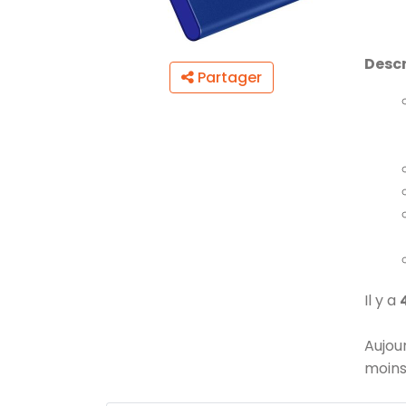
Descr
Partager
Il y a
Aujou
moins