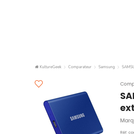
KultureGeek
Comparateur
Samsung
SAMSU
Compa
SA
ex
Marq
Réf. c