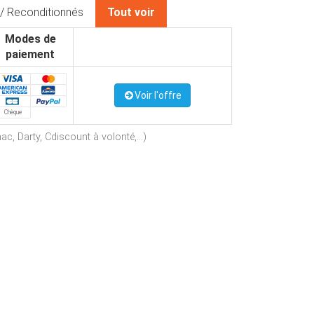
/ Reconditionnés
Tout voir
Modes de
paiement
Voir l'offre
Chèque
c, Darty, Cdiscount à volonté,...)