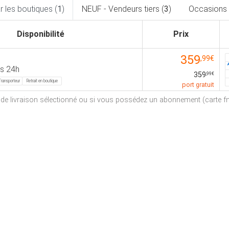
 les boutiques (
1
)
NEUF - Vendeurs tiers (
3
)
Occasions 
Disponibilité
Prix
359
,99€
s 24h
359
,99€
Transporteur
Retrait en boutique
port gratuit
e de livraison sélectionné ou si vous possédez un abonnement (carte fna