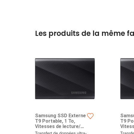
Les produits de la même fa
Samsung SSD Externe
Samsu
T9 Portable, 1 To,
T9 Por
Vitesses de lecture/
Vitess
écriture jusqu'à 2000
écritu
Transfert de données ultra-
Transfe