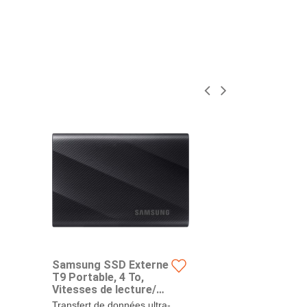
Samsung SSD Externe
Samsung S
T9 Portable, 4 To,
Portable T7
Vitesses de lecture/
Titane, MU
écriture jusqu'à 2000
PC4T0T/WW
Transfert de données ultra-
Transfert de