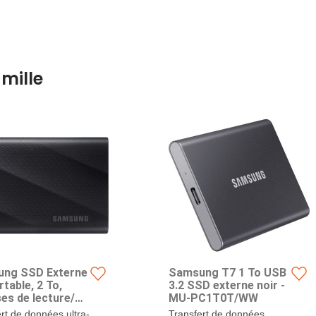
mille
ng SSD Externe
Samsung T7 1 To USB
table, 2 To,
3.2 SSD externe noir -
es de lecture/
MU-PC1T0T/WW
re jusqu'à 2000
rt de données ultra-
Transfert de données