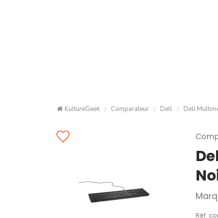
KultureGeek
Comparateur
Dell
Dell Multi
Compa
De
No
Marq
Réf. co