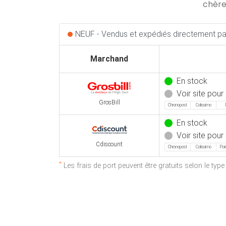
chère
NEUF - Vendus et expédiés directement par
Marchand
En stock
Voir site pour 
GrosBill
Chronopost
Colissimo
En stock
Voir site pour 
Cdiscount
Chronopost
Colissimo
Poin
*
Les frais de port peuvent être gratuits selon le typ