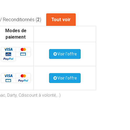
/ Reconditionnés (
2
)
Tout voir
Modes de
paiement
Voir l'offre
Voir l'offre
c, Darty, Cdiscount à volonté,...)