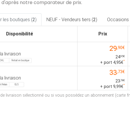
 d'après notre comparateur de prix.
 les boutiques (
2
)
NEUF - Vendeurs tiers (
2
)
Occasions 
Disponibilité
Prix
29
,90€
la livraison
24
,95€
DHL
Retrait en boutique
*
+ port 4,95€
33
,73€
la livraison
23
,74€
t Relais
GLS
*
+ port 9,99€
e de livraison sélectionné ou si vous possédez un abonnement (carte fna