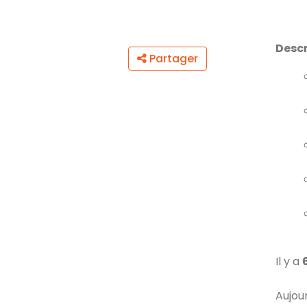
Descr
Partager
Il y a
Aujou