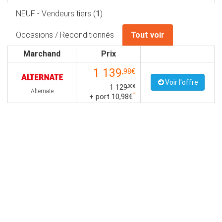
NEUF - Vendeurs tiers (
1
)
Occasions / Reconditionnés
Tout voir
Marchand
Prix
1 139
,98€
Voir l'offre
1 129
,00€
Alternate
*
+ port 10,98€