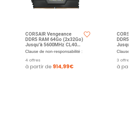
CORSAIR Vengeance
CORSA
DDR5 RAM 64Go (2x32Go)
DDR5 R
Jusqu'à 5600MHz CL40
Jusqu'
Intel XMP 3.0 Mémoire
Intel 
Clause de non-responsabilité :
Clause d
pour Ordinateur de
pour O
La vitesse maximale nécessite
La vites
4 offres
3 offres
Bureau - Noir
Bureau 
un...
un...
à partir de
914,99€
à part
(CMK64GX5M2B5600C40)
(CMK4