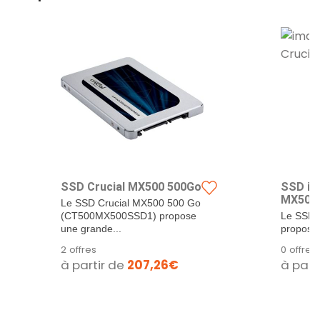
SSD Crucial MX500 500Go
SSD int
MX500 
Le SSD Crucial MX500 500 Go
(CT500MX500SSD1) propose
Le SSD 
une grande...
propose
de stock
2 offres
0 offre
à partir de
207,26€
à part