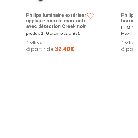
Philips luminaire extérieur
Philips
applique murale montante
borne 
avec détection Creek noir
LUMINA
produit 1: Garantie :2 an(s).
Maximise
produit 1: Puissance :60 watts.
avec une
4 offres
4 offres
produit...
à partir de
32,40€
à part