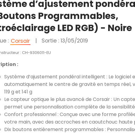
stème d’ajustement pondéra
 Boutons Programmables,
troéclairage LED RGB) - Noire
ue :
|
Sortie : 13/05/2019
Corsair
nstructeur : CH-9306011-EU
iption :
Système d’ajustement pondéral intelligent : Le logiciel 
automatiquement le centre de gravité en temps réel, v
119 g et 141 g
Le capteur optique le plus avancé de Corsair : Un capt
permet une personnalisation complète de la sensibilité 
Confort professionnel : Conçue avec une forme profil
votre main, avec des accroches en caoutchouc haute
Dix boutons entièrement programmables : Personnali