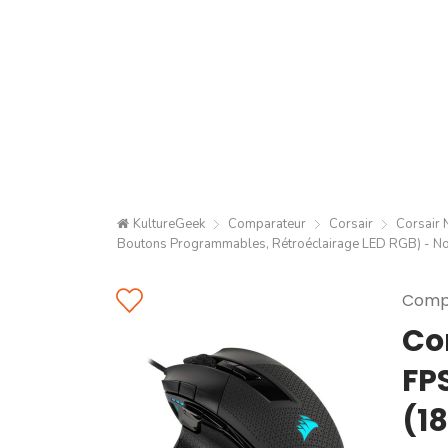
KultureGeek
Comparateur
Corsair
Corsair 
Boutons Programmables, Rétroéclairage LED RGB) - No
Compa
Co
FP
(1