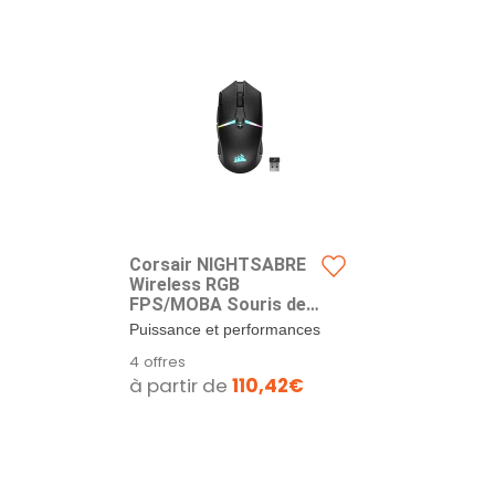
Corsair NIGHTSABRE
Wireless RGB
FPS/MOBA Souris de
Jeu - 26 000 DPI - 11
Puissance et performances
Boutons
à portée de main : Avec sa
4 offres
Programmables -
forme...
à partir de
110,42€
Jusqu'à 100 Heures de
Batterie - Compatible
iCUE - PC, PS5, PS4,
Xbox - Noir