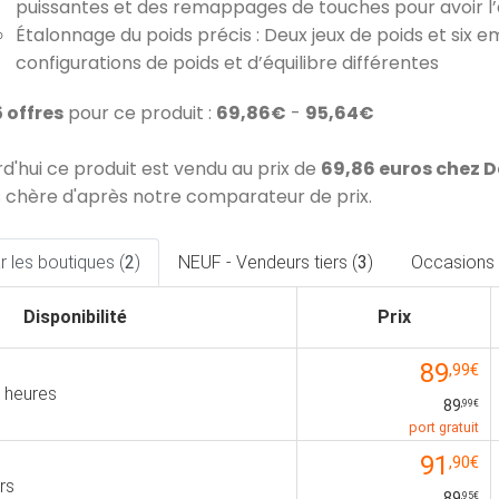
puissantes et des remappages de touches pour avoir l
Étalonnage du poids précis : Deux jeux de poids et si
configurations de poids et d’équilibre différentes
5 offres
pour ce produit :
69,86€
-
95,64€
rd'hui ce produit est vendu au prix de
69,86 euros chez 
 chère d'après notre comparateur de prix.
 les boutiques (
2
)
NEUF - Vendeurs tiers (
3
)
Occasions 
Disponibilité
Prix
89
,99€
 heures
89
,99€
port gratuit
91
,90€
rs
89
,95€