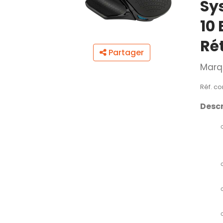
Sy
10
Ré
Partager
Marq
Réf. co
Descr