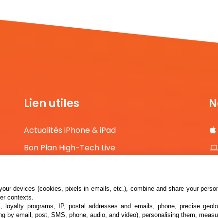
Lien utiles
N
Actualités iPhone & iPad
Bon Plan High-Tech Live
Comparateur de prix High-Tech
Contact
our devices (cookies, pixels in emails, etc.), combine and share your persona
her contexts.
s, loyalty programs, IP, postal addresses and emails, phone, precise geolo
ng by email, post, SMS, phone, audio, and video), personalising them, measu