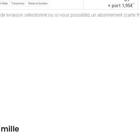
t Relais
Transporteur
Retrait en boutique
*
+ port 1,95€
e de livraison sélectionné ou si vous possédez un abonnement (carte fna
mille