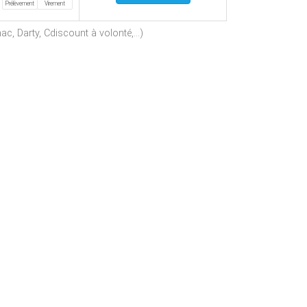
Prélèvement
Virement
c, Darty, Cdiscount à volonté,...)