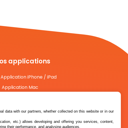
os applications
Application iPhone / iPad
Application Mac
Application Android
l data with our partners, whether collected on this website or in our
cation, etc.) allows developing and offering you services, content,
ring their performance, and analysing audiences.