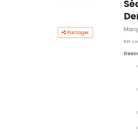
Sé
Den
Marq
Partager
Réf. c
Descr