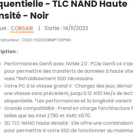
quentielle - TLC NAND Haute
sité - Noir
ue :
|
Sortie : 14/11/2023
CORSAIR
onstructeur : CSSD-F2000GBMP700PNH
iption :
Performances Gen5 avec NVMe 2.0 : PCIe Gen5 x4 s’asso
pour permettre des transferts de données à haute vit
vues.*Refroidissement SSD nécessaire.
Votre PC à la vitesse grand V : Chargez des jeux, démar
une vitesse sans précédent, jusqu’à 12 400 Mo/s de lect
séquentielle. *Les performances et la longévité varient 
Grande compatibilité : Prend en charge l’architecture 
telles que les Intel Z790 et AMD X670.
3D TLC NAND haute densité : Elle offre une combinais
pour permettre à votre SSD de fonctionner au maximu