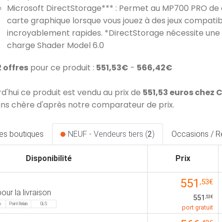
Microsoft DirectStorage*** : Permet au MP700 PRO d
carte graphique lorsque vous jouez à des jeux compati
incroyablement rapides. *DirectStorage nécessite une
charge Shader Model 6.0
2 offres
pour ce produit :
551,53€
-
566,42€
rd'hui ce produit est vendu au prix de
551,53 euros chez
ins chère d'après notre comparateur de prix.
les boutiques
NEUF - Vendeurs tiers (
2
)
Occasions / R
Disponibilité
Prix
551
,53€
our la livraison
551
,53€
o
Point Relais
GLS
port gratuit