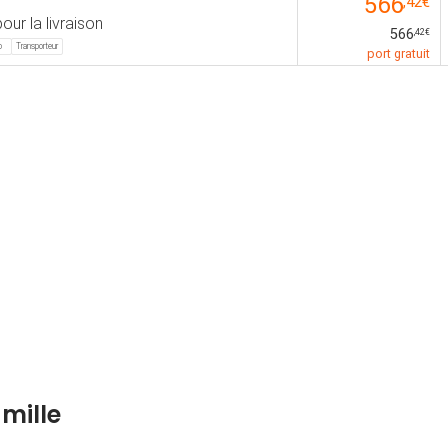
566
,42€
our la livraison
566
,42€
o
Transporteur
port gratuit
mille