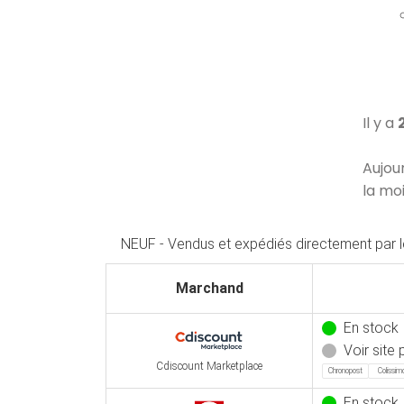
Il y a
Aujou
la mo
NEUF - Vendus et expédiés directement par 
Marchand
En stock
Voir site p
Cdiscount Marketplace
Chronopost
Colissim
En stock