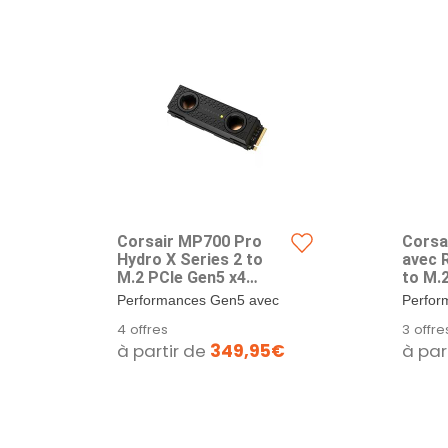
Corsair MP700 Pro
Corsa
Hydro X Series 2 to
avec 
M.2 PCIe Gen5 x4
to M.
NVMe 2.0 SSD - M.2
NVMe 
Performances Gen5 avec
Perfor
2280 - Jusqu'à 12 400
2280 -
NVMe 2.0 : PCIe Gen5 x4
NVMe 2
4 offres
3 offre
Mo/s en Lecture
Mo/s 
s’associe à...
s’assoc
à partir de
349,95€
à par
Séquentielle - TLC
Séquen
NAND Haute Densité -
NAND 
Water Block
Noir
Préinstallé - Noir