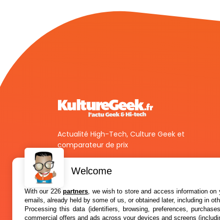
Actualité High-Tech, Culture Geek et
comparateur de prix
Welcome
With our 226
partners
, we wish to store and access information on y
emails, already held by some of us, or obtained later, including in ot
Processing this data (identifiers, browsing, preferences, purchase
commercial offers and ads across your devices and screens (includi