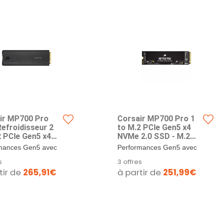
ir MP700 Pro
Corsair MP700 Pro 1
Refroidisseur 2
to M.2 PCIe Gen5 x4
2 PCIe Gen5 x4
NVMe 2.0 SSD - M.2
2.0 SSD - M.2
2280 - Jusqu'à 11 700
mances Gen5 avec
Performances Gen5 avec
 Jusqu'à 12 400
Mo/s en Lecture
.0 : PCIe Gen5 x4
NVMe 2.0 : PCIe Gen5 x4
s
3 offres
en Lecture
Séquentielle - TLC
ie à...
s’associe à...
tir de
265,91€
à partir de
251,99€
tielle - TLC
NAND Haute Densité -
Haute Densité -
Noir