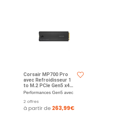
Corsair MP700 Pro
avec Refroidisseur 1
to M.2 PCIe Gen5 x4
NVMe 2.0 SSD - M.2
Performances Gen5 avec
2280 - Jusqu'à 11 700
NVMe 2.0 : PCIe Gen5 x4
2 offres
Mo/s en Lecture
s’associe à...
à partir de
263,99€
Séquentielle - TLC
NAND Haute Densité -
Noir