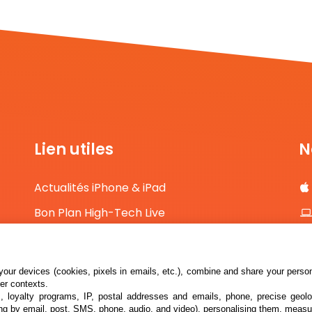
Lien utiles
N
Actualités iPhone & iPad
Bon Plan High-Tech Live
Comparateur de prix High-Tech
Contact
our devices (cookies, pixels in emails, etc.), combine and share your persona
her contexts.
s, loyalty programs, IP, postal addresses and emails, phone, precise geolo
ng by email, post, SMS, phone, audio, and video), personalising them, measu