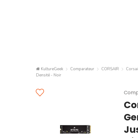
KultureGeek
Comparateur
CORSAIR
Corsai
Densité - Noir
Compa
Cor
Ge
Ju