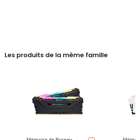
Les produits de la même famille
Mémoire de Bureau
Mémoir