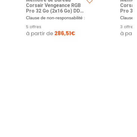
Corsair Vengeance RGB
Corsai
Pro 32 Go (2x16 Go) DDR4
Pro 32
Jusqu'à 3200 MHz C16 -
Jusqu'
Clause de non-responsabilité :
Clause d
Noir
25600)
La vitesse maximale nécessite
La vites
5 offres
3 offres
un...
un...
à partir de
286,51€
à part