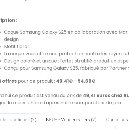
iption :
Coque Samsung Galaxy S25 en collaboration avec Marime
design
Motif floral
La coque vous offre une protection contre les rayures, 
Design coloré et unique : l'effet stratifié produit un asp
Conçu pour Samsung Galaxy S25, fabriqué par Partne
4 offres
pour ce produit :
49,41€
-
54,66€
rd'hui ce produit est vendu au prix de
49,41 euros chez 
que la moins chère d'après notre comparateur de prix.
 les boutiques (
2
)
NEUF - Vendeurs tiers (
2
)
Occasions 