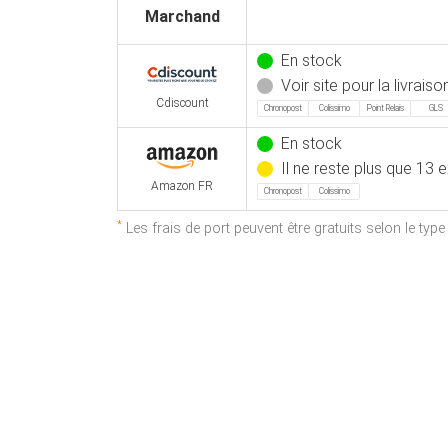
Marchand
En stock
Voir site pour la livraiso
Cdiscount
Chronopost
Colissimo
Point Relais
GLS
En stock
Il ne reste plus que 13 
Amazon FR
Chronopost
Colissimo
*
Les frais de port peuvent être gratuits selon le typ