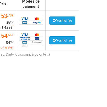
Modes de
Prix
paiement
53
,70€
Voir l'offre
48
,71€
*
rt 4,99€
54
,66€
Voir l'offre
54
Prélèvement
,66€
Chèque
ort gratuit
c, Darty, Cdiscount à volonté,...)