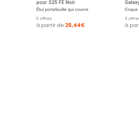
pour S25 FE Noir
Galax
Roug
Étui portefeuille qui couvre
Coque
l'écran et sert également
S25 Ult
5 offres
3 offre
de...
avec M
à partir de
26,44€
à par