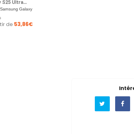
y S25 Ultra
e
 Samsung Galaxy
ra en collaboration
s
arimekko,...
tir de
53,86€
Intér