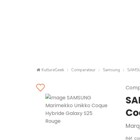
KultureGeek
Comparateur
Samsung
SAMSU
Compa
SA
Co
Marq
Réf. c