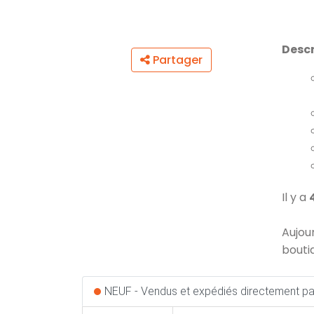
Descr
Partager
Il y a
Aujou
bouti
NEUF - Vendus et expédiés directement par