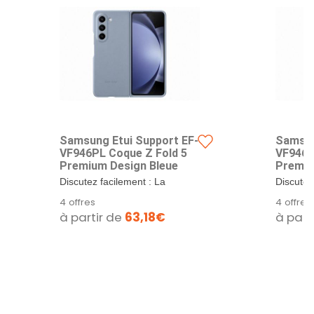
Samsung Etui Support EF-
Samsun
VF946PL Coque Z Fold 5
VF946P
Premium Design Bleue
Premiu
Discutez facilement : La
Discutez
conception insonorisante du
concepti
4 offres
4 offres
casque assure le...
casque a
à partir de
63,18€
à part