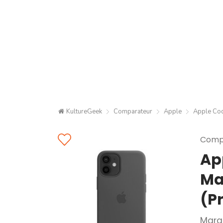
KultureGeek
Comparateur
Apple
Apple Coq
Compa
Ap
Ma
(P
Marq