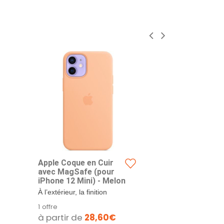
Apple Coque en Cuir
Apple Coqu
avec MagSafe (pour
Silicone a
iPhone 12 Mini) - Melon
(pour iPhon
Rose agru
À l’extérieur, la finition
À l’extérieur, l
douce et soyeuse de la
douce et soye
1 offre
1 offre
silicone offre...
silicone offre..
à partir de
28,60€
à partir d