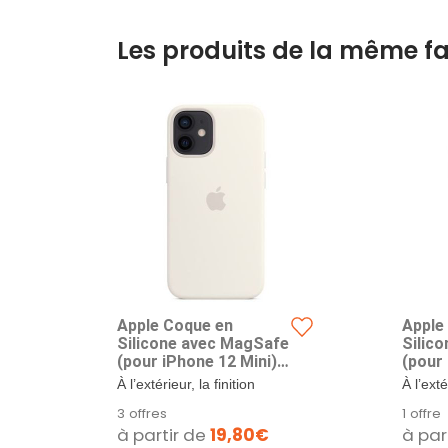
Les produits de la même fa
Apple Coque en
Apple
Silicone avec MagSafe
Silic
(pour iPhone 12 Mini) -
(pour 
Blanc
Kumq
À l’extérieur, la finition
À l’exté
douce et soyeuse de la
douce 
3 offres
1 offre
silicone offre...
silicone
à partir de
19,80€
à par