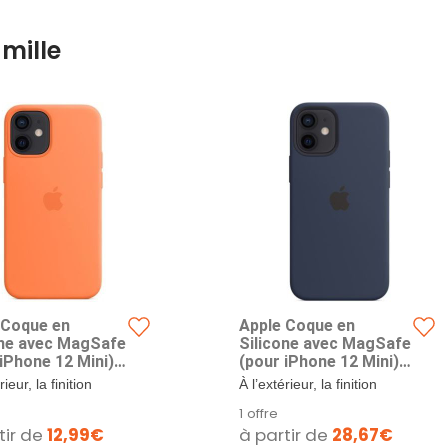
mille
 Coque en
Apple Coque en
one avec MagSafe
Silicone avec MagSafe
iPhone 12 Mini) -
(pour iPhone 12 Mini) -
uat
Marine Intense
rieur, la finition
À l’extérieur, la finition
et soyeuse de la
douce et soyeuse de la
1 offre
 offre...
silicone offre...
tir de
12,99€
à partir de
28,67€