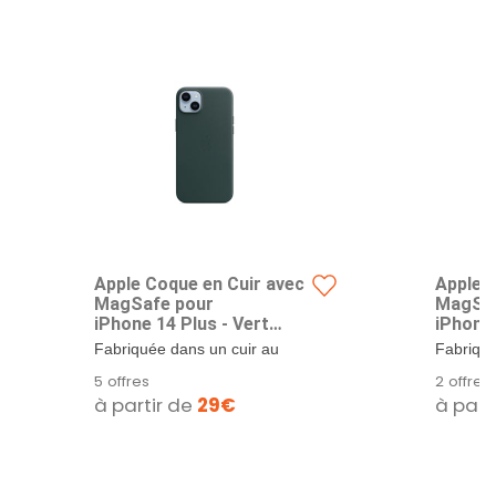
Apple Coque en Cuir avec
Apple 
MagSafe pour
MagSaf
iPhone 14 Plus - Vert
iPhone 
forêt
Fabriquée dans un cuir au
Fabriqué
tannage et à la finition uniques,
tannage e
5 offres
2 offres
la...
la...
à partir de
29€
à part