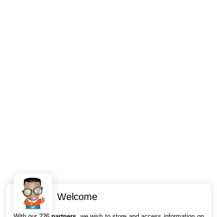
Welcome
Intéressant ? Partagez !
With our 226
partners
, we wish to store and access information on