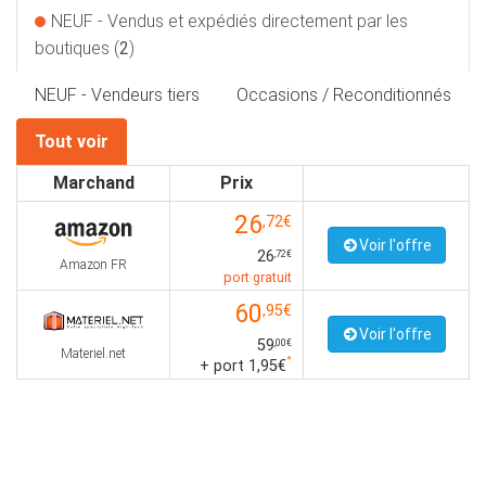
NEUF - Vendus et expédiés directement par les
boutiques (
2
)
NEUF - Vendeurs tiers
Occasions / Reconditionnés
Tout voir
Marchand
Prix
26
,72€
Voir l'offre
26
,72€
Amazon FR
port gratuit
60
,95€
Voir l'offre
59
,00€
Materiel.net
*
+ port 1,95€