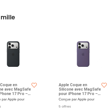
mille
 Coque en
Apple Coque en
one avec MagSafe
Silicone avec MagSafe
iPhone 17 Pro –
pour iPhone 17 Pro –
Brume Violette ​​​​​​​
 par Apple pour
Conçue par Apple pour
er l’iPhone 17 Pro,
compléter l’iPhone 17 Pro,
s
5 offres
e en...
la coque en...