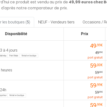
rd'hui ce produit est vendu au prix de
49,99 euros chez 
 d'après notre comparateur de prix.
 les boutiques (
5
)
NEUF - Vendeurs tiers
Occasions / R
Disponibilité
Prix
49
,99€
3 à 4 jours
49
,99€
ial relay
Point Relais
Retrait en boutique
port gratuit
59
,00€
 heures
59
,00€
port gratuit
59
,99€
 24h
59
,99€
sporteur
Retrait en boutique
port gratuit
59
,99€