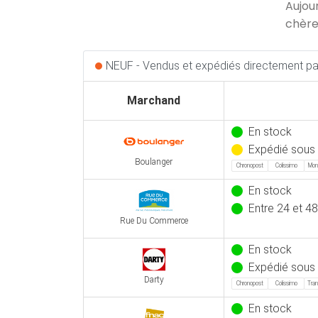
Aujou
chère
NEUF - Vendus et expédiés directement par
Marchand
En stock
Expédié sous 
Boulanger
Chronopost
Colissimo
Mond
En stock
Entre 24 et 48
Rue Du Commerce
En stock
Expédié sous
Darty
Chronopost
Colissimo
Tran
En stock