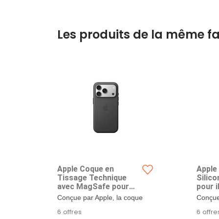
Les produits de la même fa
Apple Coque en
Apple
Tissage Technique
Silic
avec MagSafe pour
pour 
iPhone 17 Pro - Noir ​​​​​​​
Noir ​​​​​​​
Conçue par Apple, la coque
Conçue
en tissage technique avec
complét
6 offres
6 offre
MagSafe offre...
la coqu