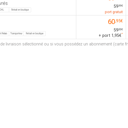
vrés
59
,99€
DHL
Retrait en boutique
port gratuit
60
,95€
59
,00€
t Relais
Transporteur
Retrait en boutique
*
+ port 1,95€
e de livraison sélectionné ou si vous possédez un abonnement (carte fna