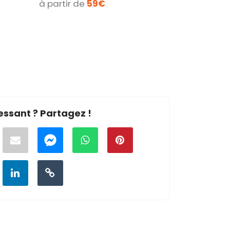
à partir de
59€
à partir d
essant ? Partagez !