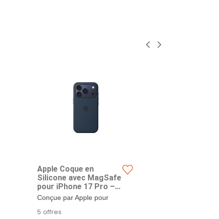
Apple Coque en
Apple Coqu
Silicone avec MagSafe
Transparen
pour iPhone 17 Pro –
MagSafe po
Minuit ​​​​​​​
17 Pro ​​​​​​​
Conçue par Apple pour
Fine, légère et
compléter l’iPhone 17 Pro,
en main, cett
5 offres
5 offres
la coque en...
conçue par...