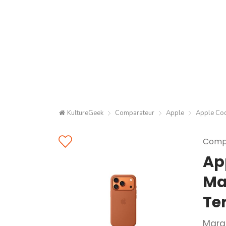
KultureGeek
Comparateur
Apple
Apple Coqu
Compa
Ap
Ma
Terr
Marq