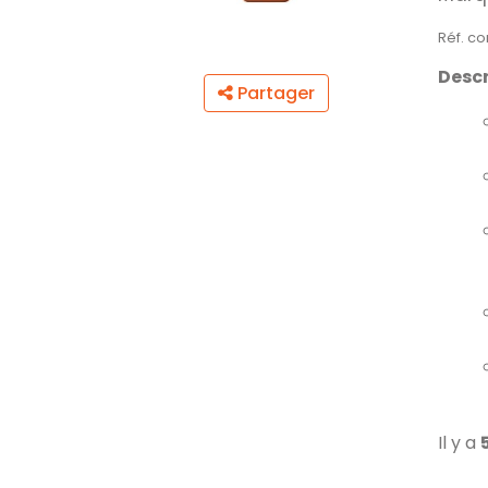
Réf. c
Descr
Partager
Il y a