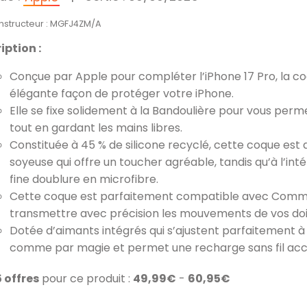
onstructeur : MGFJ4ZM/A
iption :
Conçue par Apple pour compléter l’iPhone 17 Pro, la c
élégante façon de protéger votre iPhone.
Elle se fixe solidement à la Bandoulière pour vous per
tout en gardant les mains libres.
Constituée à 45 % de silicone recyclé, cette coque est dot
soyeuse qui offre un toucher agréable, tandis qu’à l’int
fine doublure en microfibre.
Cette coque est parfaitement compatible avec Comma
transmettre avec précision les mouvements de vos doigts
Dotée d’aimants intégrés qui s’ajustent parfaitement à l
comme par magie et permet une recharge sans fil acc
5 offres
pour ce produit :
49,99€
-
60,95€