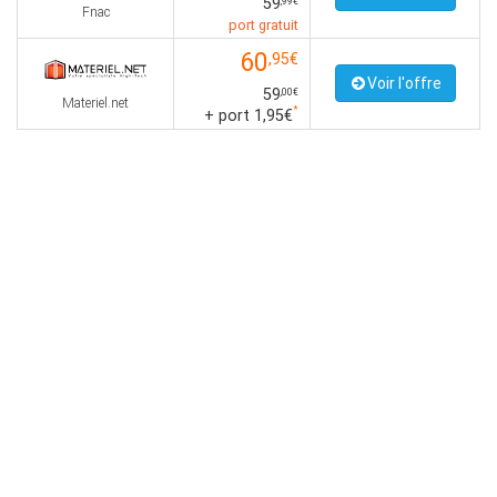
59
,99€
Fnac
port gratuit
60
,95€
Voir l'offre
59
,00€
Materiel.net
*
+ port 1,95€