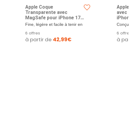
Apple Coque
Apple C
Transparente avec
avec M
MagSafe pour iPhone 17
iPhone
Pro Max ​​​​​​​
Brume Viol
Fine, légère et facile à tenir en
Conçue 
main, cette coque conçue
compléte
6 offres
6 offres
par...
la coque
à partir de
42,99€
à part