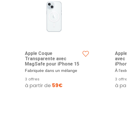
Apple Coque
Apple C
Transparente avec
avec M
MagSafe pour iPhone 15 ​​​​​​​
iPhone 15 
Fabriquée dans un mélange
À l’extér
de polycarbonate optiquement
soyeuse d
3 offres
3 offres
transparent...
à partir de
59€
à part