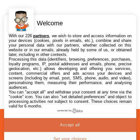
Welcome
Intéressant ? Partagez !
With our 226
partners
, we wish to store and access information on
your devices (cookies, pixels in emails, etc.), combine and share
your personal data with our partners, whether collected on this
website or in our emails, already held by some of us, or obtained
later, including in other contexts.
Processing this data (identifiers, browsing, preferences, purchases,
loyalty programs, IP, postal addresses and emails, phone, precise
geolocation, etc.) allows developing and offering you services,
content, commercial offers and ads across your devices and
screens (including by email, post, SMS, phone, audio, and video),
personalising them, measuring their performance, and analysing
audiences.
You can "accept all" and withdraw your consent at any time via the
"cookie" icon
. You can also "set detailed preferences" and object to
processing activities not subject to consent. These choices remain
valid for 6 months.
powered by
A
Confidentialité
© 2012-2026
Accept all
propos
i2CMedia
Set your choices