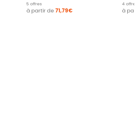
expérience de gaming...
und fes
5 offres
4 offres
Erlebnis1
à partir de
71,79€
à part