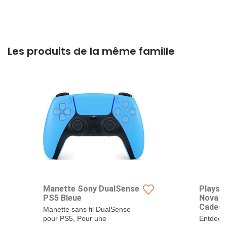
Les produits de la même famille
Manette Sony DualSense
Playst
PS5 Bleue
Nova P
Cadea
Manette sans fil DualSense
frança
pour PS5, Pour une
Entdecke